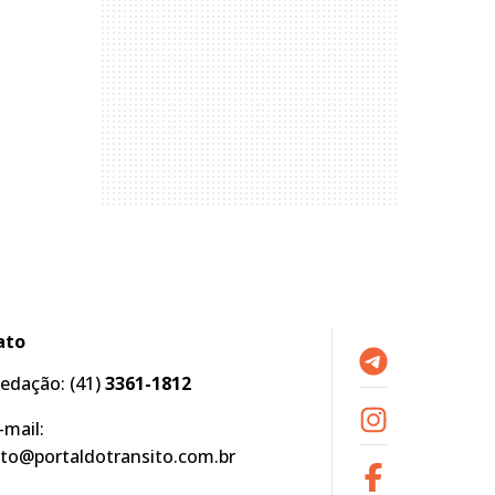
ato
edação:
(41)
3361-1812
-mail:
to@portaldotransito.com.br