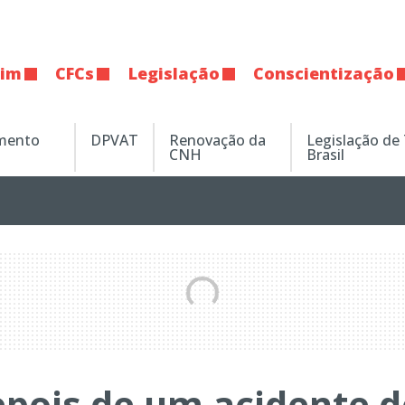
tim
CFCs
Legislação
Conscientização
amento
DPVAT
Renovação da
Legislação de
CNH
Brasil
epois de um acidente d