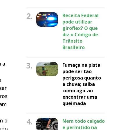
2.
Receita Federal
pode utilizar
giroflex? O que
diz o Código de
Trânsito
Brasileiro
u a
3.
Fumaça na pista
pode ser tão
perigosa quanto
a
a chuva; saiba
sar
como agir ao
ros
encontrar uma
queimada
ram
4.
m o
Nem todo calçado
é permitido na
nado