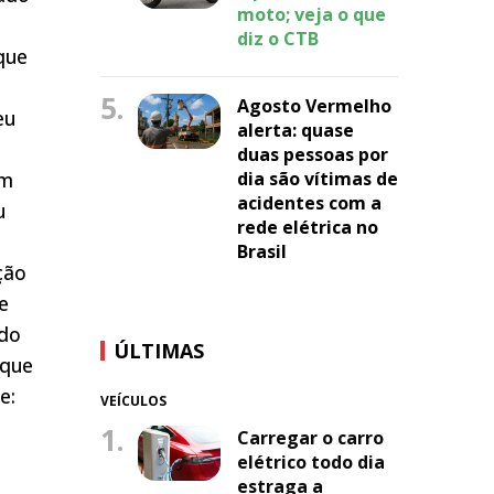
moto; veja o que
diz o CTB
que
5.
Agosto Vermelho
eu
alerta: quase
duas pessoas por
em
dia são vítimas de
acidentes com a
u
rede elétrica no
Brasil
ção
e
 do
ÚLTIMAS
 que
e:
VEÍCULOS
1.
Carregar o carro
elétrico todo dia
estraga a