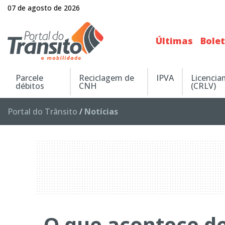
07 de agosto de 2026
Últimas
Bole
Parcele
Reciclagem de
IPVA
Licenci
débitos
CNH
(CRLV)
Portal do Trânsito
/
Notícias
O que acontece d