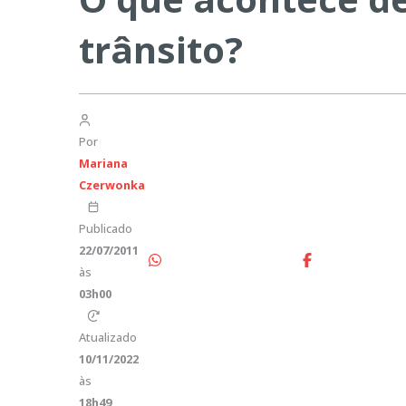
trânsito?
Por
Mariana
Czerwonka
Publicado
22/07/2011
às
03h00
Atualizado
10/11/2022
às
18h49