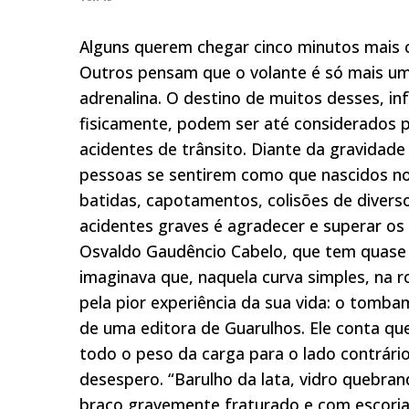
Alguns querem chegar cinco minutos mais c
Outros pensam que o volante é só mais um
adrenalina. O destino de muitos desses, inf
fisicamente, podem ser até considerados 
acidentes de trânsito. Diante da gravidad
pessoas se sentirem como que nascidos n
batidas, capotamentos, colisões de divers
acidentes graves é agradecer e superar os 
Osvaldo Gaudêncio Cabelo, que tem quase 
imaginava que, naquela curva simples, na r
pela pior experiência da sua vida: o tomb
de uma editora de Guarulhos. Ele conta qu
todo o peso da carga para o lado contrário
desespero. “Barulho da lata, vidro quebra
braço gravemente fraturado e com escoriaç