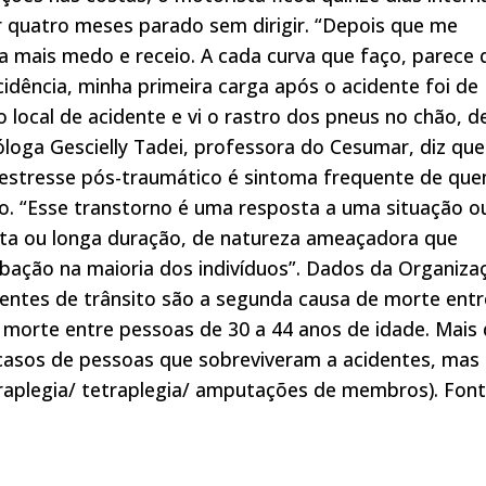
ar quatro meses parado sem dirigir. “Depois que me
nha mais medo e receio. A cada curva que faço, parece 
idência, minha primeira carga após o acidente foi de
 local de acidente e vi o rastro dos pneus no chão, d
óloga Gescielly Tadei, professora do Cesumar, diz que
estresse pós-traumático é sintoma frequente de qu
to. “Esse transtorno é uma resposta a uma situação o
rta ou longa duração, de natureza ameaçadora que
bação na maioria dos indivíduos”. Dados da Organiza
ntes de trânsito são a segunda causa de morte entr
e morte entre pessoas de 30 a 44 anos de idade. Mais
 casos de pessoas que sobreviveram a acidentes, mas
raplegia/ tetraplegia/ amputações de membros). Font