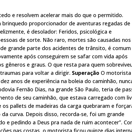
edo e resolvem acelerar mais do que o permitido.
 brinquedo proporcionador de aventuras regadas de
elizmente, é desolador: Feridos, psicológica e
pessoas de sorte. Não raro, mortes são causadas nos
e de grande parte dos acidentes de trânsito, é comum
ovamente após conseguirem se safar com vida após
os gêneros e graus. O que resta para quem sobrevive
traumas para voltar a dirigir.
Superação
O motorista
dez anos de experiência na boleia do caminhão, nunc
odovia Fernão Dias, na grande São Paulo, teria de pas
amento de seu caminhão, que estava carregado com liv
e os pallets de madeiras da carga quebraram e força
 da curva. Depois disso, recorda-se, foi um grande
ndo e pedindo a Deus pra nada de ruim acontecer”. Co
ões nas costas, o motorista ficou quinze dias inter