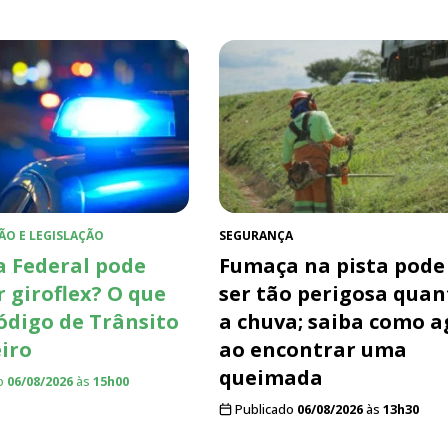
ÃO E LEGISLAÇÃO
SEGURANÇA
a Federal pode
Fumaça na pista pode
r giroflex? O que
ser tão perigosa quan
Código de Trânsito
a chuva; saiba como a
eiro
ao encontrar uma
queimada
o
06/08/2026
às
15h00
Publicado
06/08/2026
às
13h30