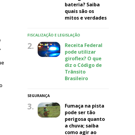
bateria? Saiba
quais são os
mitos e verdades
FISCALIZAÇÃO E LEGISLAÇÃO
e
2.
Receita Federal
,
pode utilizar
giroflex? O que
ue
diz o Código de
Trânsito
Brasileiro
do
SEGURANÇA
3.
Fumaça na pista
pode ser tão
perigosa quanto
a chuva; saiba
como agir ao