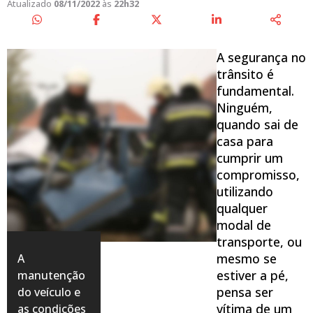
Atualizado
08/11/2022
às
22h32
A segurança no
trânsito é
fundamental.
Ninguém,
quando sai de
casa para
cumprir um
compromisso,
utilizando
qualquer
modal de
transporte, ou
mesmo se
A
estiver a pé,
manutenção
pensa ser
do veículo e
vítima de um
as condições