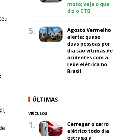
moto; veja o que
diz o CTB
teu
5.
Agosto Vermelho
alerta: quase
duas pessoas por
dia são vítimas de
acidentes com a
rede elétrica no
Brasil
o
ÚLTIMAS
l,
VEÍCULOS
1.
Carregar o carro
de
elétrico todo dia
estraga a