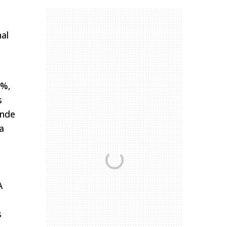
al
5%,
s
ande
a
A
s