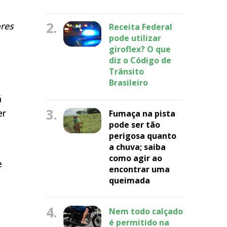
2.
res
Receita Federal
pode utilizar
giroflex? O que
diz o Código de
Trânsito
Brasileiro
á
3.
er
Fumaça na pista
pode ser tão
perigosa quanto
a chuva; saiba
como agir ao
e
encontrar uma
queimada
4.
Nem todo calçado
é permitido na