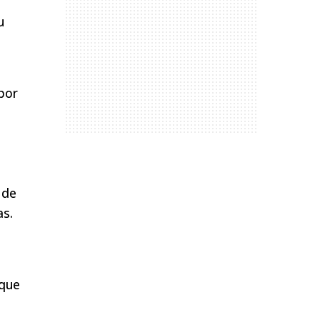
u
por
 de
as.
 que