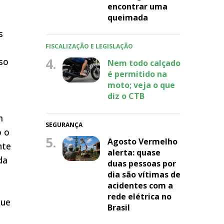
encontrar uma
queimada
s
FISCALIZAÇÃO E LEGISLAÇÃO
4.
uso
Nem todo calçado
é permitido na
moto; veja o que
diz o CTB
m
SEGURANÇA
o o
5.
Agosto Vermelho
nte
alerta: quase
da
duas pessoas por
dia são vítimas de
acidentes com a
rede elétrica no
que
Brasil