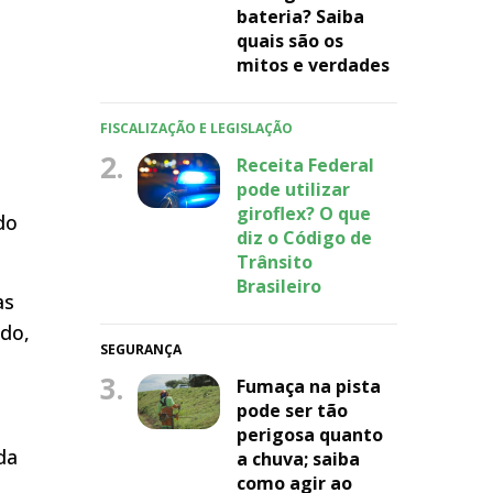
bateria? Saiba
quais são os
mitos e verdades
s
FISCALIZAÇÃO E LEGISLAÇÃO
2.
Receita Federal
pode utilizar
giroflex? O que
do
diz o Código de
Trânsito
Brasileiro
as
ndo,
SEGURANÇA
3.
Fumaça na pista
pode ser tão
perigosa quanto
da
a chuva; saiba
como agir ao