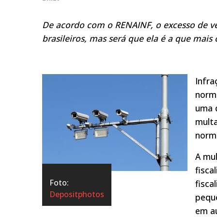
De acordo com o RENAINF, o excesso de vel
brasileiros, mas será que ela é a que mais
Infra
norma
uma d
mult
norma
A mu
fisca
Foto:
fisca
Depositphotos
peque
em a