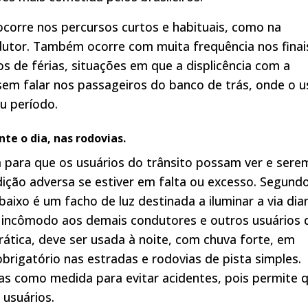
ocorre nos percursos curtos e habituais, como na
dutor. Também ocorre com muita frequência nos finai
s de férias, situações em que a displicência com a
o sem falar nos passageiros do banco de trás, onde o 
u período.
nte o
dia
,
nas rodovias.
 para que os usuários do trânsito possam ver e sere
dição adversa se estiver em falta ou excesso. Segund
 baixo é um facho de luz destinada a iluminar a via dia
 incômodo aos demais condutores e outros usuários 
ática, deve ser usada à noite, com chuva forte, em
obrigatório nas estradas e rodovias de pista simples.
as como medida para evitar acidentes, pois permite 
 usuários.