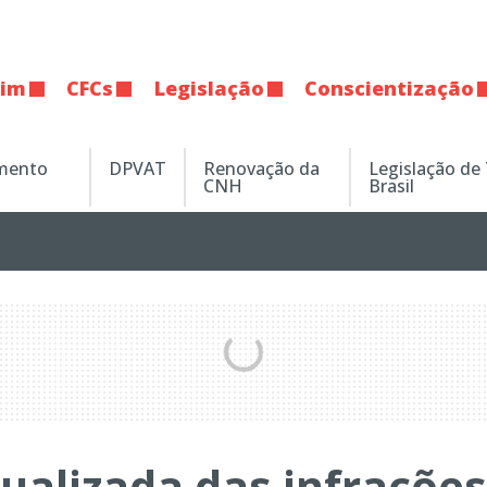
tim
CFCs
Legislação
Conscientização
amento
DPVAT
Renovação da
Legislação de
CNH
Brasil
atualizada das infrações