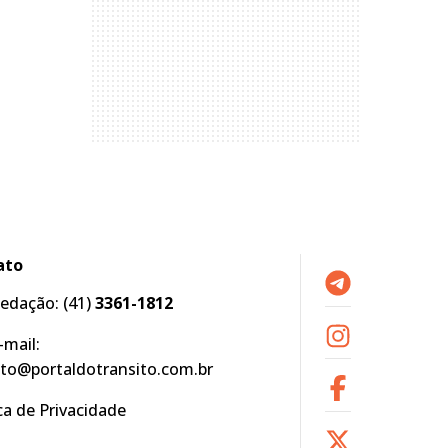
ato
edação:
(41)
3361-1812
-mail:
to@portaldotransito.com.br
ica de Privacidade