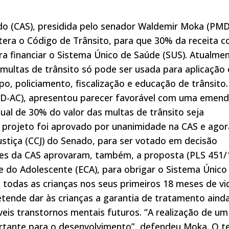
do (CAS), presidida pelo senador Waldemir Moka (PM
ltera o Código de Trânsito, para que 30% da receita 
a financiar o Sistema Único de Saúde (SUS). Atualmen
 multas de trânsito só pode ser usada para aplicação
po, policiamento, fiscalização e educação de trânsito
PSD-AC), apresentou parecer favorável com uma emen
ual de 30% do valor das multas de trânsito seja
 projeto foi aprovado por unanimidade na CAS e agor
ustiça (CCJ) do Senado, para ser votado em decisão
ores da CAS aprovaram, também, a proposta (PLS 451/
e do Adolescente (ECA), para obrigar o Sistema Único
a todas as crianças nos seus primeiros 18 meses de vi
tende dar às crianças a garantia de tratamento aind
íveis transtornos mentais futuros. “A realização de um
rtante para o desenvolvimento”, defendeu Moka. O t