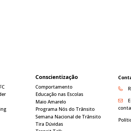
Conscientização
Cont
FC
Comportamento
R
der
Educação nas Escolas
E
Maio Amarelo
conta
ing
Programa Nós do Trânsito
Semana Nacional de Trânsito
Polít
Tira Dúvidas