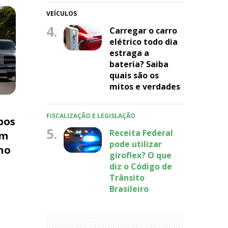
VEÍCULOS
4.
Carregar o carro
elétrico todo dia
estraga a
bateria? Saiba
quais são os
mitos e verdades
FISCALIZAÇÃO E LEGISLAÇÃO
pos
5.
Receita Federal
am
pode utilizar
no
giroflex? O que
diz o Código de
Trânsito
Brasileiro