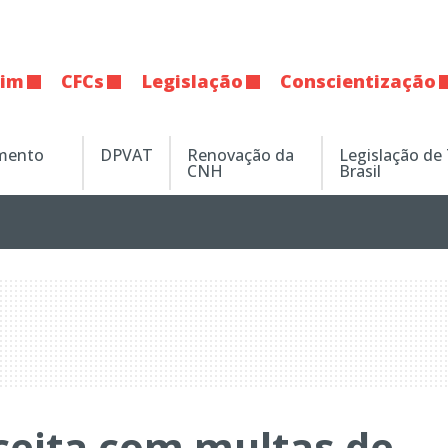
tim
CFCs
Legislação
Conscientização
amento
DPVAT
Renovação da
Legislação de
CNH
Brasil
ceita com multas de