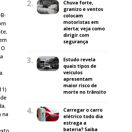
2.
Chuva forte,
granizo e ventos
DB-
colocam
motoristas em
com
alerta; veja como
te,
dirigir com
 em
segurança
. O
da
3.
Estudo revela
quais tipos de
a
veículos
apresentam
maior risco de
11)
morte no trânsito
 de
da.
4.
Carregar o carro
a na
elétrico todo dia
estraga a
bateria? Saiba
exto