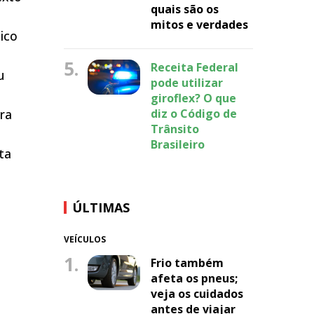
quais são os
o
mitos e verdades
ico
5.
Receita Federal
u
pode utilizar
giroflex? O que
ra
diz o Código de
Trânsito
Brasileiro
ta
ÚLTIMAS
VEÍCULOS
1.
Frio também
afeta os pneus;
veja os cuidados
antes de viajar