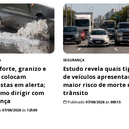
A
SEGURANÇA
forte, granizo e
Estudo revela quais ti
 colocam
de veículos apresent
stas em alerta;
maior risco de morte 
omo dirigir com
trânsito
ança
Publicado
07/08/2026
às
08h15
o
07/08/2026
às
12h00