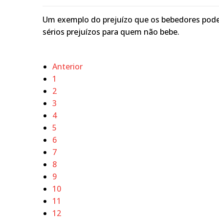
Um exemplo do prejuízo que os bebedores pode
sérios prejuízos para quem não bebe.
Anterior
1
2
3
4
5
6
7
8
9
10
11
12