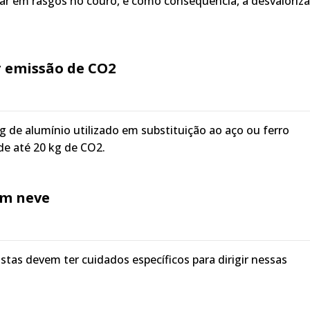
tar em rasgos no couro, e como consequência, a desvaloriz
r emissão de CO2
 de alumínio utilizado em substituição ao aço ou ferro
de até 20 kg de CO2.
om neve
stas devem ter cuidados específicos para dirigir nessas