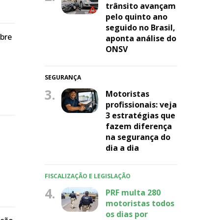
trânsito avançam
pelo quinto ano
seguido no Brasil,
obre
aponta análise do
ONSV
SEGURANÇA
3.
Motoristas
profissionais: veja
3 estratégias que
fazem diferença
na segurança do
dia a dia
FISCALIZAÇÃO E LEGISLAÇÃO
4.
PRF multa 280
motoristas todos
os dias por