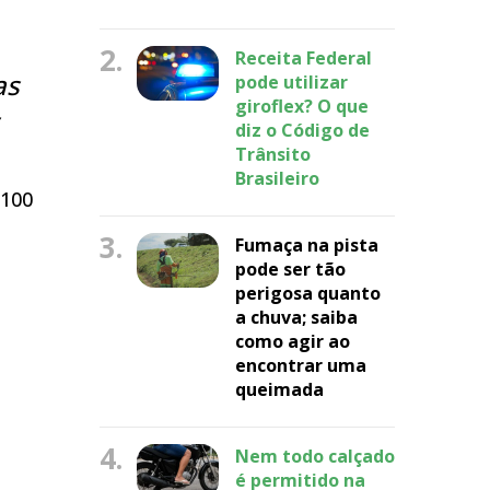
2.
Receita Federal
as
pode utilizar
giroflex? O que
diz o Código de
Trânsito
Brasileiro
 100
3.
Fumaça na pista
pode ser tão
perigosa quanto
a chuva; saiba
como agir ao
encontrar uma
queimada
4.
Nem todo calçado
é permitido na