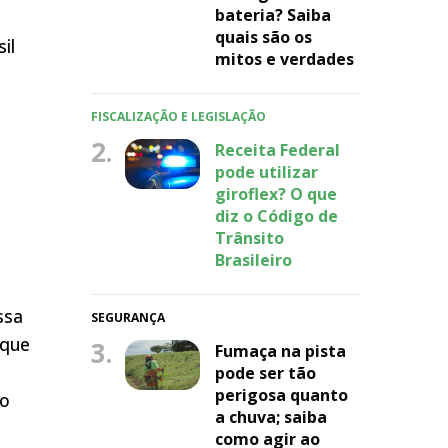
bateria? Saiba
quais são os
il
mitos e verdades
FISCALIZAÇÃO E LEGISLAÇÃO
2.
Receita Federal
pode utilizar
giroflex? O que
diz o Código de
Trânsito
Brasileiro
ssa
SEGURANÇA
 que
3.
Fumaça na pista
pode ser tão
perigosa quanto
ão
a chuva; saiba
como agir ao