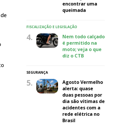
encontrar uma
queimada
 de
FISCALIZAÇÃO E LEGISLAÇÃO
4.
Nem todo calçado
é permitido na
o
moto; veja o que
diz o CTB
to
SEGURANÇA
5.
Agosto Vermelho
alerta: quase
duas pessoas por
dia são vítimas de
acidentes com a
rede elétrica no
Brasil