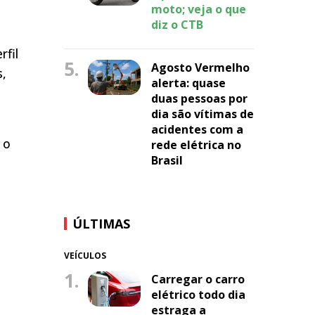
moto; veja o que
diz o CTB
rfil
5.
Agosto Vermelho
s,
alerta: quase
duas pessoas por
dia são vítimas de
acidentes com a
 o
rede elétrica no
Brasil
ÚLTIMAS
VEÍCULOS
1.
Carregar o carro
elétrico todo dia
estraga a