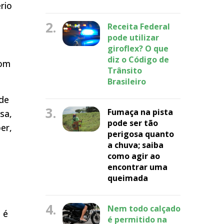
rio
2.
Receita Federal
pode utilizar
giroflex? O que
diz o Código de
com
Trânsito
Brasileiro
 de
3.
Fumaça na pista
sa,
pode ser tão
er,
perigosa quanto
a chuva; saiba
como agir ao
encontrar uma
queimada
4.
Nem todo calçado
 é
é permitido na