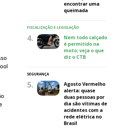
encontrar uma
queimada
FISCALIZAÇÃO E LEGISLAÇÃO
4.
Nem todo calçado
é permitido na
moto; veja o que
diz o CTB
sso
ool
e
SEGURANÇA
5.
Agosto Vermelho
alerta: quase
ão
duas pessoas por
dia são vítimas de
e
acidentes com a
rede elétrica no
Brasil