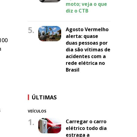
moto; veja o que
diz o CTB
5.
Agosto Vermelho
alerta: quase
100
duas pessoas por
m
dia são vítimas de
acidentes com a
rede elétrica no
Brasil
ÚLTIMAS
s
VEÍCULOS
1.
Carregar o carro
elétrico todo dia
estraga a