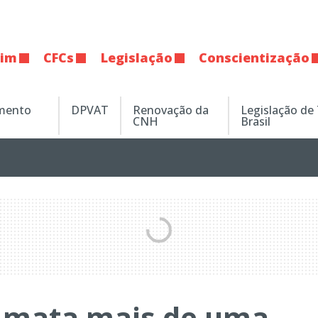
tim
CFCs
Legislação
Conscientização
amento
DPVAT
Renovação da
Legislação de
CNH
Brasil
o mata mais de uma