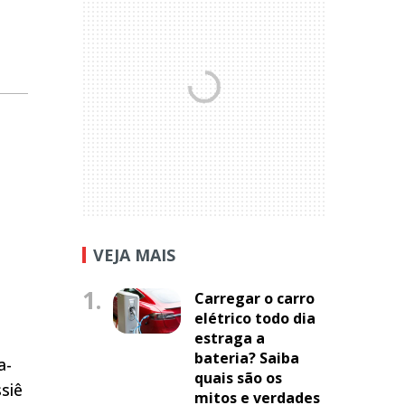
VEJA MAIS
1.
Carregar o carro
elétrico todo dia
estraga a
bateria? Saiba
a-
quais são os
siê
mitos e verdades