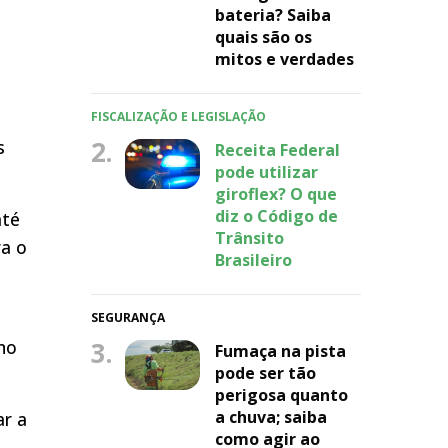
bateria? Saiba
quais são os
mitos e verdades
FISCALIZAÇÃO E LEGISLAÇÃO
2.
s
Receita Federal
pode utilizar
giroflex? O que
diz o Código de
até
Trânsito
ra o
Brasileiro
SEGURANÇA
 no
3.
Fumaça na pista
pode ser tão
perigosa quanto
a chuva; saiba
ar a
como agir ao