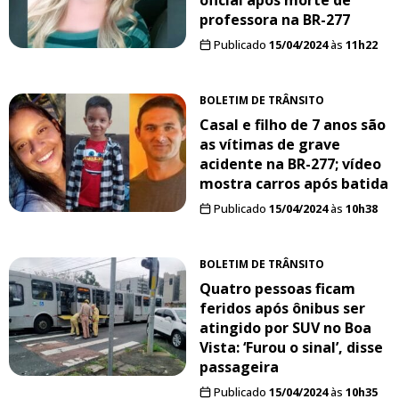
oficial após morte de
professora na BR-277
Publicado
15/04/2024
às
11h22
BOLETIM DE TRÂNSITO
Casal e filho de 7 anos são
as vítimas de grave
acidente na BR-277; vídeo
mostra carros após batida
Publicado
15/04/2024
às
10h38
BOLETIM DE TRÂNSITO
Quatro pessoas ficam
feridos após ônibus ser
atingido por SUV no Boa
Vista: ‘Furou o sinal’, disse
passageira
Publicado
15/04/2024
às
10h35