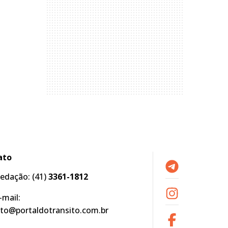
ato
edação:
(41)
3361-1812
-mail:
to@portaldotransito.com.br