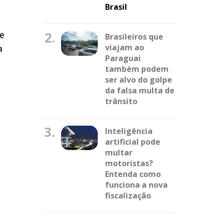
Brasil
 e
2.
Brasileiros que
viajam ao
a
Paraguai
também podem
ser alvo do golpe
da falsa multa de
trânsito
3.
Inteligência
artificial pode
multar
motoristas?
Entenda como
funciona a nova
fiscalização