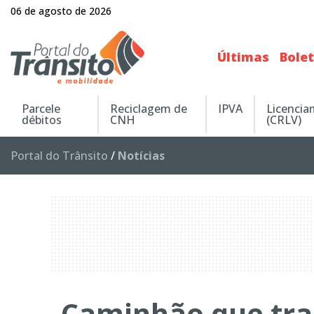
06 de agosto de 2026
Últimas
Bole
Parcele
Reciclagem de
IPVA
Licenci
débitos
CNH
(CRLV)
Portal do Trânsito
/
Notícias
Caminhão que tr