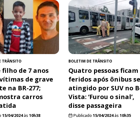
E TRÂNSITO
BOLETIM DE TRÂNSITO
 filho de 7 anos
Quatro pessoas ficam
 vítimas de grave
feridos após ônibus s
te na BR-277;
atingido por SUV no 
mostra carros
Vista: ‘Furou o sinal’,
atida
disse passageira
o
15/04/2024
às
10h38
Publicado
15/04/2024
às
10h35