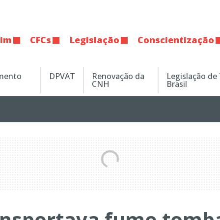
tim
CFCs
Legislação
Conscientização
amento
DPVAT
Renovação da
Legislação de
CNH
Brasil
ansportava fumo tomb