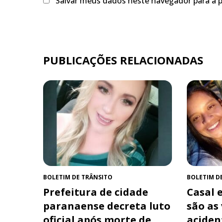
Salvar meus dados neste navegador para a 
PUBLICAÇÕES RELACIONADAS
BOLETIM DE TRÂNSITO
BOLETIM D
Prefeitura de cidade
Casal e
paranaense decreta luto
são as
oficial após morte de
aciden