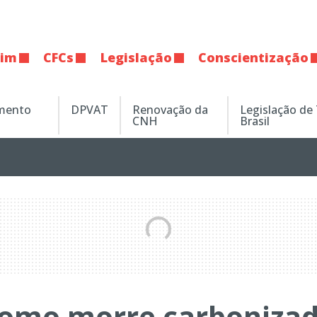
tim
CFCs
Legislação
Conscientização
amento
DPVAT
Renovação da
Legislação de
CNH
Brasil
nomo morre carboniza