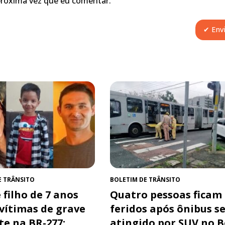
próxima vez que eu comentar.
E TRÂNSITO
BOLETIM DE TRÂNSITO
 filho de 7 anos
Quatro pessoas ficam
 vítimas de grave
feridos após ônibus s
te na BR-277;
atingido por SUV no 