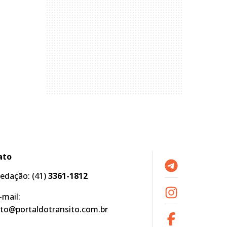
ato
edação:
(41)
3361-1812
-mail:
to@portaldotransito.com.br