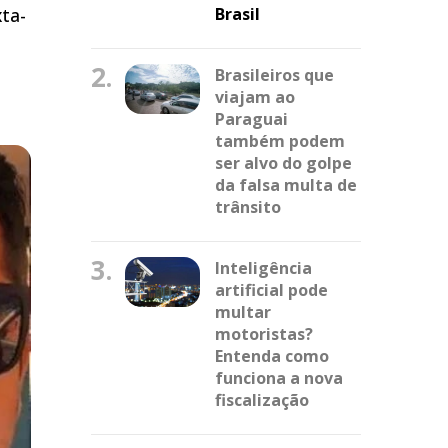
xta-
Brasil
l
2.
Brasileiros que
viajam ao
Paraguai
também podem
ser alvo do golpe
da falsa multa de
trânsito
3.
Inteligência
artificial pode
multar
motoristas?
Entenda como
funciona a nova
fiscalização