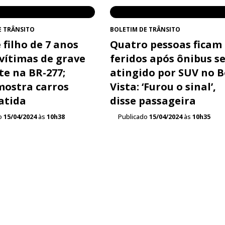
E TRÂNSITO
BOLETIM DE TRÂNSITO
 filho de 7 anos
Quatro pessoas ficam
 vítimas de grave
feridos após ônibus s
te na BR-277;
atingido por SUV no 
mostra carros
Vista: ‘Furou o sinal’,
atida
disse passageira
o
15/04/2024
às
10h38
Publicado
15/04/2024
às
10h35