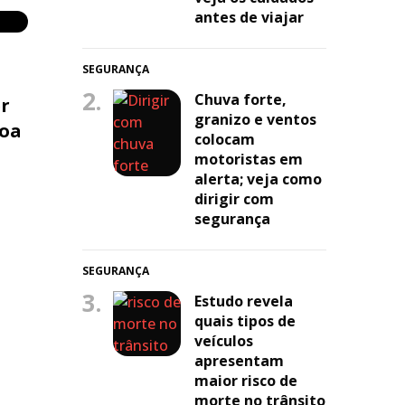
antes de viajar
SEGURANÇA
2.
Chuva forte,
er
granizo e ventos
Boa
colocam
motoristas em
alerta; veja como
dirigir com
segurança
SEGURANÇA
3.
Estudo revela
quais tipos de
veículos
apresentam
maior risco de
morte no trânsito