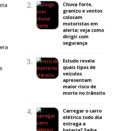
2.
Chuva forte,
eta
granizo e ventos
colocam
motoristas em
alerta; veja como
dirigir com
segurança
Vera
3.
Estudo revela
quais tipos de
s
veículos
apresentam
maior risco de
morte no trânsito
4.
Carregar o carro
elétrico todo dia
estraga a
bateria? Saiba