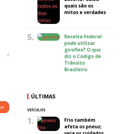
quais são os
mitos e verdades
5.
Receita Federal
pode utilizar
giroflex? O que
diz o Código de
Trânsito
Brasileiro
ÚLTIMAS
VEÍCULOS
1.
Frio também
afeta os pneus;
veja os cuidados