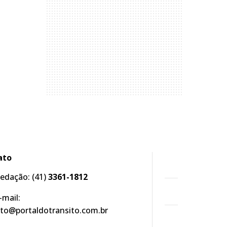
ato
edação:
(41)
3361-1812
-mail:
to@portaldotransito.com.br