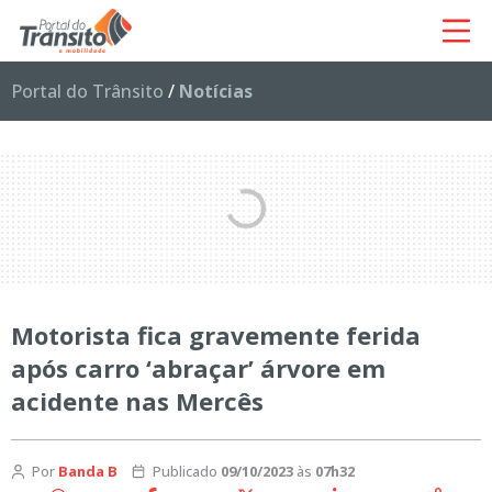
Portal do Trânsito
/
Notícias
Motorista fica gravemente ferida
após carro ‘abraçar’ árvore em
acidente nas Mercês
Por
Banda B
Publicado
09/10/2023
às
07h32