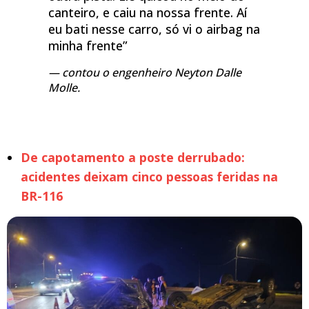
canteiro, e caiu na nossa frente. Aí
eu bati nesse carro, só vi o airbag na
minha frente”
contou o engenheiro Neyton Dalle
Molle.
De capotamento a poste derrubado:
acidentes deixam cinco pessoas feridas na
BR-116