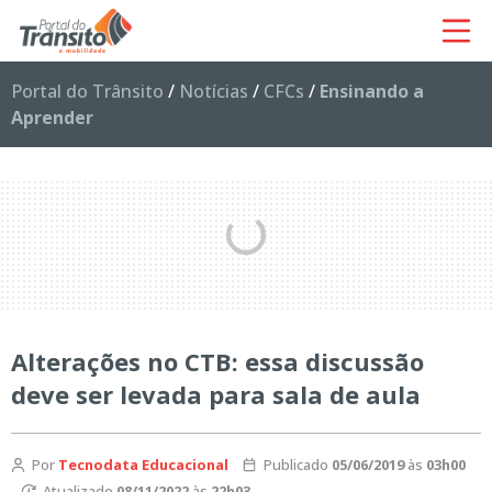
Portal do Trânsito
/
Notícias
/
CFCs
/
Ensinando a
Aprender
Alterações no CTB: essa discussão
deve ser levada para sala de aula
Por
Tecnodata Educacional
Publicado
05/06/2019
às
03h00
Atualizado
08/11/2022
às
22h03