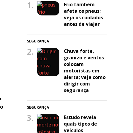
1.
Frio também
afeta os pneus;
veja os cuidados
antes de viajar
SEGURANÇA
2.
Chuva forte,
granizo e ventos
colocam
motoristas em
alerta; veja como
dirigir com
segurança
o
do
SEGURANÇA
3.
Estudo revela
quais tipos de
veículos