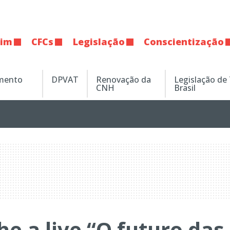
tim
CFCs
Legislação
Conscientização
amento
DPVAT
Renovação da
Legislação de
CNH
Brasil
e a live “O futuro das