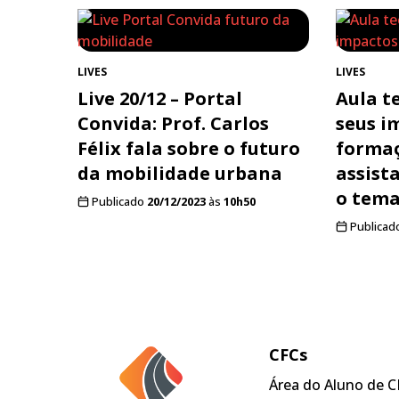
LIVES
LIVES
Live 20/12 – Portal
Aula t
Convida: Prof. Carlos
seus i
Félix fala sobre o futuro
formaç
da mobilidade urbana
assista
o tem
Publicado
20/12/2023
às
10h50
Publicad
CFCs
Área do Aluno de C