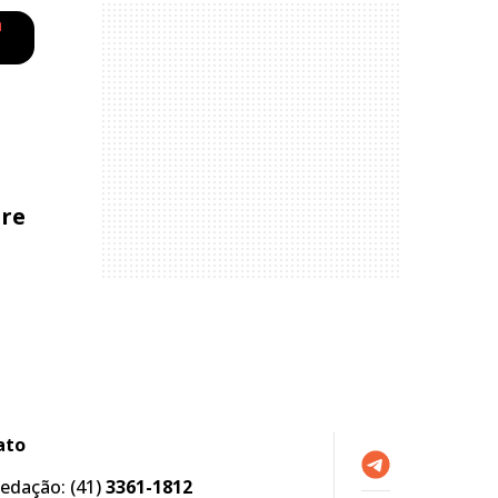
bre
ato
edação:
(41)
3361-1812