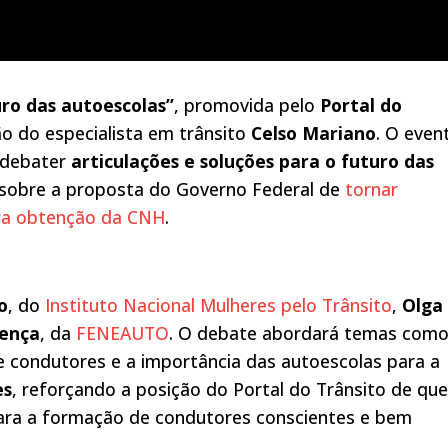
uro das autoescolas”
, promovida pelo
Portal do
o do especialista em trânsito
Celso Mariano
. O even
a debater
articulações e soluções para o futuro das
 sobre a proposta do Governo Federal de
tornar
ara obtenção da CNH
.
o
, do
Instituto Nacional Mulheres pelo Trânsito
,
Olga
lença
, da
FENEAUTO
. O debate abordará temas com
 condutores e a importância das autoescolas para a
es
, reforçando a posição do Portal do Trânsito de que
ara a formação de condutores conscientes e bem