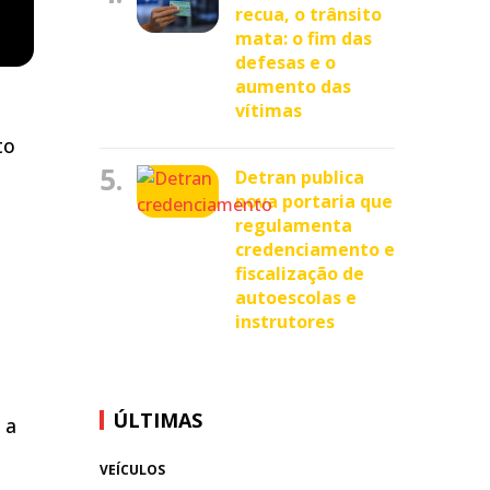
recua, o trânsito
mata: o fim das
defesas e o
aumento das
vítimas
to
5.
Detran publica
nova portaria que
regulamenta
credenciamento e
fiscalização de
autoescolas e
instrutores
o
ÚLTIMAS
 a
VEÍCULOS