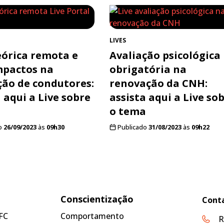
LIVES
eórica remota e
Avaliação psicológica
mpactos na
obrigatória na
ão de condutores:
renovação da CNH:
 aqui a Live sobre
assista aqui a Live so
a
o tema
o
26/09/2023
às
09h30
Publicado
31/08/2023
às
09h22
Conscientização
Cont
FC
Comportamento
R