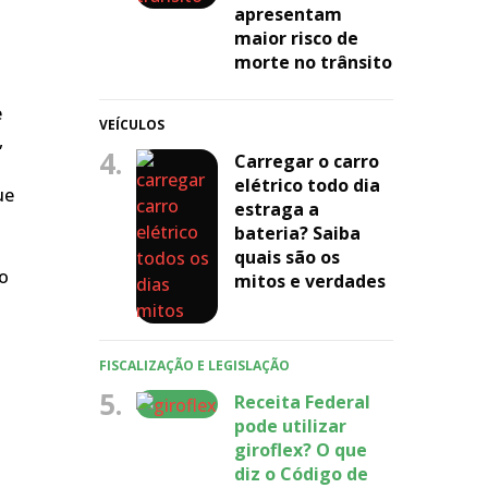
apresentam
maior risco de
morte no trânsito
e
VEÍCULOS
,
4.
Carregar o carro
elétrico todo dia
ue
estraga a
bateria? Saiba
quais são os
do
mitos e verdades
FISCALIZAÇÃO E LEGISLAÇÃO
5.
Receita Federal
pode utilizar
giroflex? O que
diz o Código de