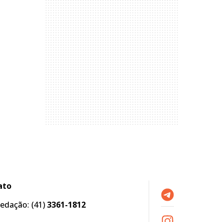
ato
edação:
(41)
3361-1812