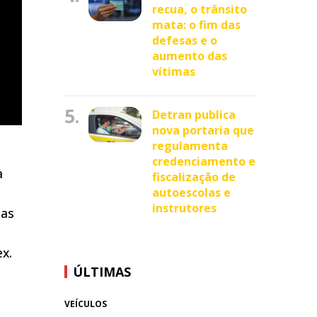
recua, o trânsito
mata: o fim das
defesas e o
aumento das
vítimas
5.
Detran publica
nova portaria que
regulamenta
credenciamento e
a
fiscalização de
autoescolas e
instrutores
has
ex.
ÚLTIMAS
VEÍCULOS