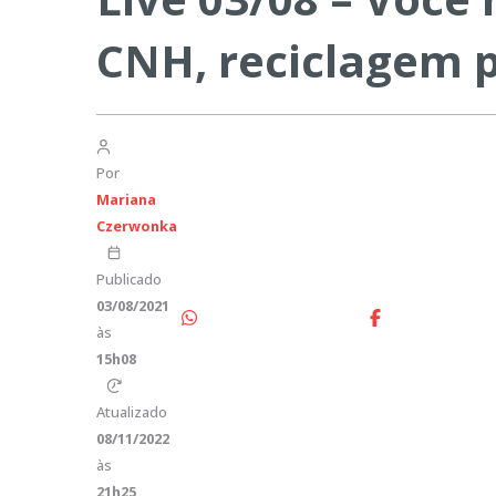
CNH, reciclagem p
Por
Mariana
Czerwonka
Publicado
03/08/2021
às
15h08
Atualizado
08/11/2022
às
21h25