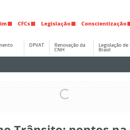
tim
CFCs
Legislação
Conscientização
amento
DPVAT
Renovação da
Legislação de
CNH
Brasil
no Trânsito: pontos na