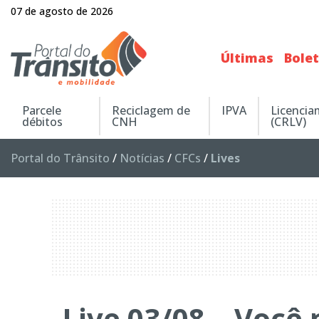
07 de agosto de 2026
Últimas
Bole
Parcele
Reciclagem de
IPVA
Licenci
débitos
CNH
(CRLV)
Portal do Trânsito
/
Notícias
/
CFCs
/
Lives
Live 03/08 – Você 