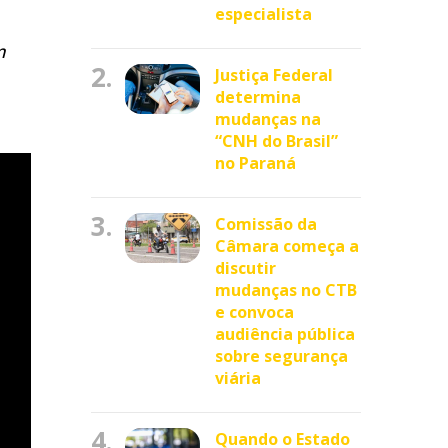
especialista
m
2.
Justiça Federal
determina
mudanças na
“CNH do Brasil”
no Paraná
3.
Comissão da
Câmara começa a
discutir
mudanças no CTB
e convoca
audiência pública
sobre segurança
viária
4.
Quando o Estado