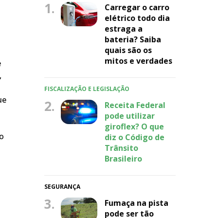
1.
Carregar o carro
elétrico todo dia
estraga a
bateria? Saiba
quais são os
mitos e verdades
e
,
FISCALIZAÇÃO E LEGISLAÇÃO
ue
2.
Receita Federal
pode utilizar
giroflex? O que
do
diz o Código de
Trânsito
Brasileiro
SEGURANÇA
3.
Fumaça na pista
pode ser tão