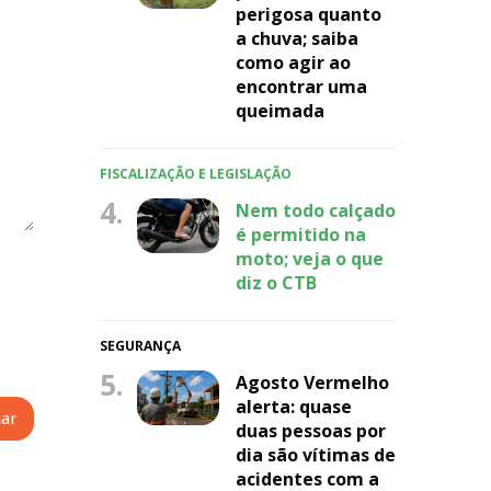
perigosa quanto
a chuva; saiba
como agir ao
encontrar uma
queimada
FISCALIZAÇÃO E LEGISLAÇÃO
4.
Nem todo calçado
é permitido na
moto; veja o que
diz o CTB
SEGURANÇA
5.
Agosto Vermelho
alerta: quase
duas pessoas por
dia são vítimas de
acidentes com a