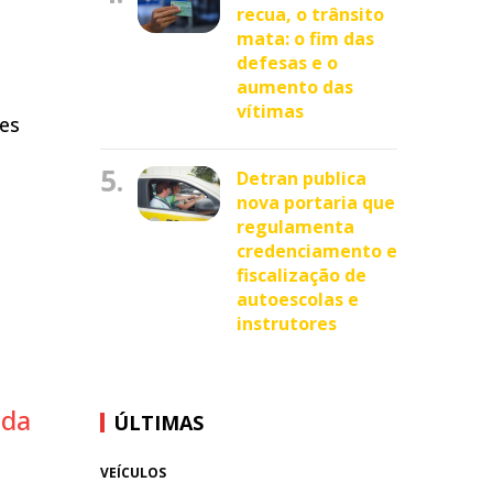
recua, o trânsito
mata: o fim das
defesas e o
aumento das
vítimas
tes
5.
Detran publica
nova portaria que
regulamenta
credenciamento e
fiscalização de
autoescolas e
instrutores
ada
ÚLTIMAS
VEÍCULOS