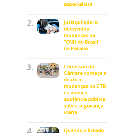
especialista
2.
Justiça Federal
determina
mudanças na
“CNH do Brasil”
no Paraná
3.
Comissão da
Câmara começa a
discutir
mudanças no CTB
e convoca
audiência pública
sobre segurança
viária
4.
Quando o Estado