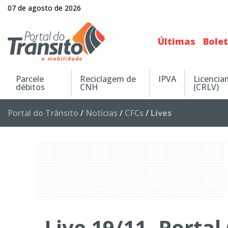
07 de agosto de 2026
Últimas
Bole
Parcele
Reciclagem de
IPVA
Licenci
débitos
CNH
(CRLV)
Portal do Trânsito
/
Notícias
/
CFCs
/
Lives
Live 19/11- Porta