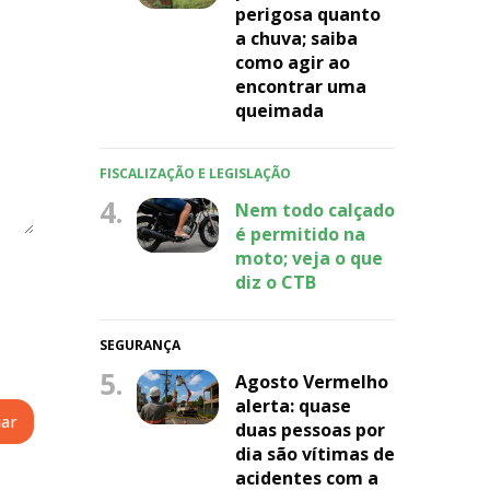
perigosa quanto
a chuva; saiba
como agir ao
encontrar uma
queimada
FISCALIZAÇÃO E LEGISLAÇÃO
4.
Nem todo calçado
é permitido na
moto; veja o que
diz o CTB
SEGURANÇA
5.
Agosto Vermelho
alerta: quase
duas pessoas por
dia são vítimas de
acidentes com a