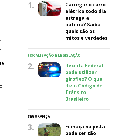
1.
Carregar o carro
elétrico todo dia
estraga a
bateria? Saiba
quais são os
mitos e verdades
e
,
FISCALIZAÇÃO E LEGISLAÇÃO
ue
2.
Receita Federal
pode utilizar
giroflex? O que
diz o Código de
do
Trânsito
Brasileiro
SEGURANÇA
3.
Fumaça na pista
pode ser tão