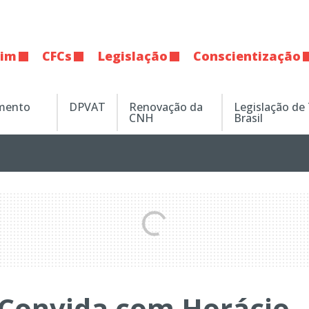
tim
CFCs
Legislação
Conscientização
amento
DPVAT
Renovação da
Legislação de
CNH
Brasil
l Convida com Horácio