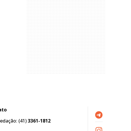
ato
edação:
(41)
3361-1812