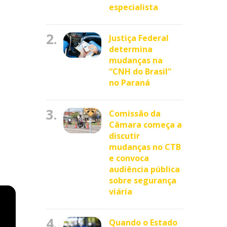
especialista
2.
Justiça Federal
determina
mudanças na
“CNH do Brasil”
no Paraná
3.
Comissão da
Câmara começa a
discutir
mudanças no CTB
e convoca
audiência pública
sobre segurança
viária
4.
Quando o Estado