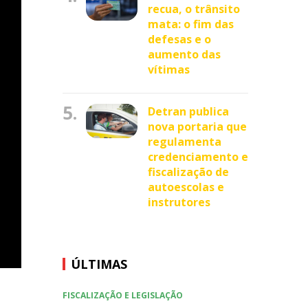
recua, o trânsito
mata: o fim das
defesas e o
aumento das
vítimas
5.
Detran publica
nova portaria que
regulamenta
credenciamento e
fiscalização de
autoescolas e
instrutores
ÚLTIMAS
FISCALIZAÇÃO E LEGISLAÇÃO