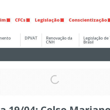
tim
CFCs
Legislação
Conscientização
amento
DPVAT
Renovação da
Legislação de
CNH
Brasil
da 19/04: Celso Marian