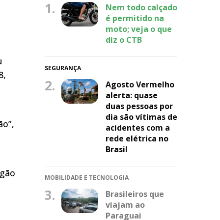
1.
Nem todo calçado
é permitido na
moto; veja o que
diz o CTB
u
SEGURANÇA
8,
2.
Agosto Vermelho
alerta: quase
duas pessoas por
dia são vítimas de
ão”,
acidentes com a
rede elétrica no
Brasil
rgão
MOBILIDADE E TECNOLOGIA
3.
Brasileiros que
viajam ao
Paraguai