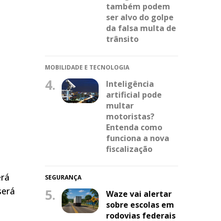
também podem
ser alvo do golpe
da falsa multa de
trânsito
MOBILIDADE E TECNOLOGIA
4.
Inteligência
artificial pode
multar
motoristas?
Entenda como
funciona a nova
fiscalização
erá
SEGURANÇA
será
5.
Waze vai alertar
sobre escolas em
rodovias federais