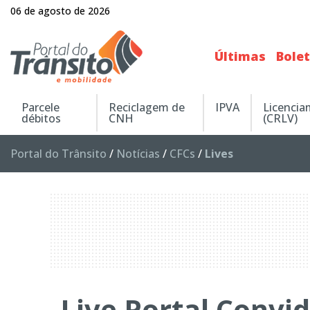
06 de agosto de 2026
Últimas
Bole
Parcele
Reciclagem de
IPVA
Licenci
débitos
CNH
(CRLV)
Portal do Trânsito
/
Notícias
/
CFCs
/
Lives
Live Portal Convi