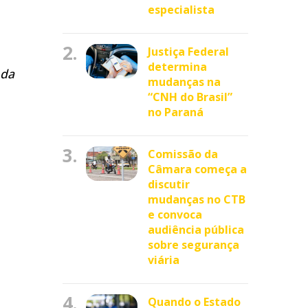
especialista
2.
Justiça Federal
determina
 da
mudanças na
“CNH do Brasil”
no Paraná
3.
Comissão da
Câmara começa a
discutir
mudanças no CTB
e convoca
audiência pública
sobre segurança
viária
4.
Quando o Estado