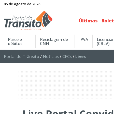
05 de agosto de 2026
Últimas
Bole
Parcele
Reciclagem de
IPVA
Licenci
débitos
CNH
(CRLV)
Portal do Trânsito
/
Notícias
/
CFCs
/
Lives
Live Portal Convi