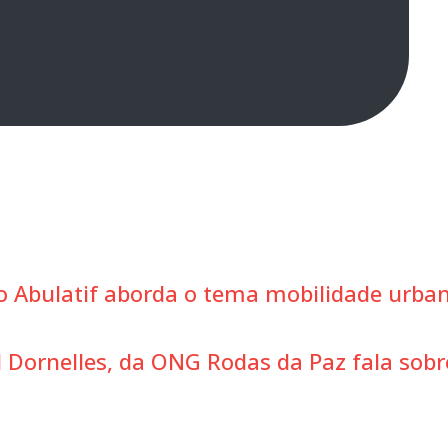
ro Abulatif aborda o tema mobilidade urba
l Dornelles, da ONG Rodas da Paz fala sobr