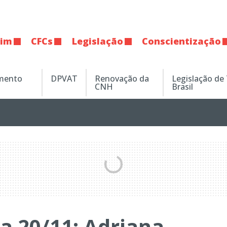
tim
CFCs
Legislação
Conscientização
amento
DPVAT
Renovação da
Legislação de
CNH
Brasil
da 20/11: Adriana