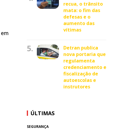
recua, o trânsito
mata: o fim das
defesas e o
aumento das
vítimas
e em
5.
Detran publica
nova portaria que
regulamenta
credenciamento e
fiscalização de
autoescolas e
instrutores
ÚLTIMAS
SEGURANÇA