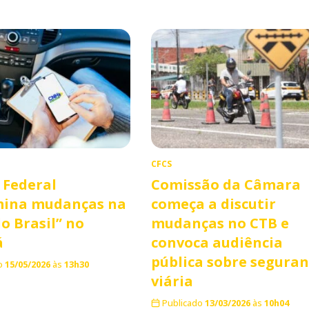
CFCS
a Federal
Comissão da Câmara
mina mudanças na
começa a discutir
o Brasil” no
mudanças no CTB e
á
convoca audiência
pública sobre segura
o
15/05/2026
às
13h30
viária
Publicado
13/03/2026
às
10h04