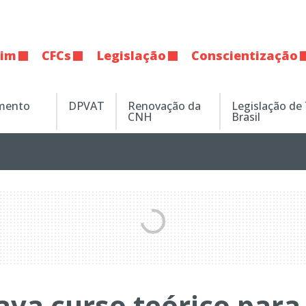
tim
CFCs
Legislação
Conscientização
amento
DPVAT
Renovação da
Legislação de
CNH
Brasil
ava curso teórico para