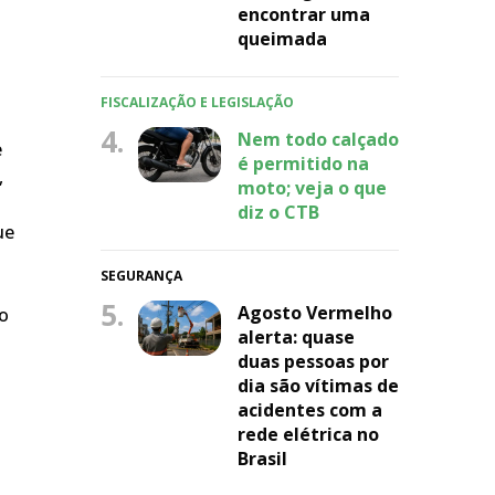
encontrar uma
queimada
FISCALIZAÇÃO E LEGISLAÇÃO
4.
Nem todo calçado
e
é permitido na
,
moto; veja o que
diz o CTB
ue
SEGURANÇA
5.
Agosto Vermelho
do
alerta: quase
duas pessoas por
dia são vítimas de
acidentes com a
rede elétrica no
Brasil