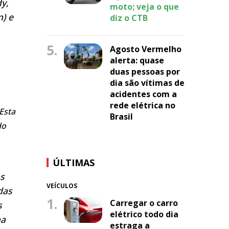
y,
moto; veja o que
n) e
diz o CTB
5.
Agosto Vermelho
alerta: quase
duas pessoas por
dia são vítimas de
acidentes com a
rede elétrica no
 Esta
Brasil
do
ÚLTIMAS
s
VEÍCULOS
das
1.
Carregar o carro
s
elétrico todo dia
na
estraga a