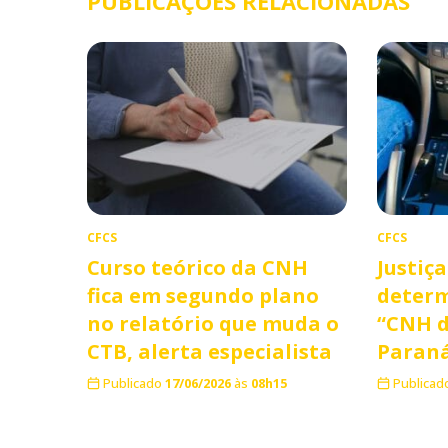
PUBLICAÇÕES RELACIONADAS
CFCS
CFCS
Curso teórico da CNH
Justiç
fica em segundo plano
deter
no relatório que muda o
“CNH d
CTB, alerta especialista
Paran
Publicado
17/06/2026
às
08h15
Publicad