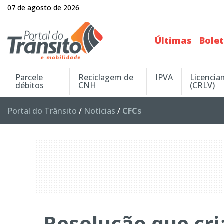
07 de agosto de 2026
Últimas
Bole
Parcele
Reciclagem de
IPVA
Licenci
débitos
CNH
(CRLV)
Portal do Trânsito
/
Notícias
/
CFCs
Resolução que cri