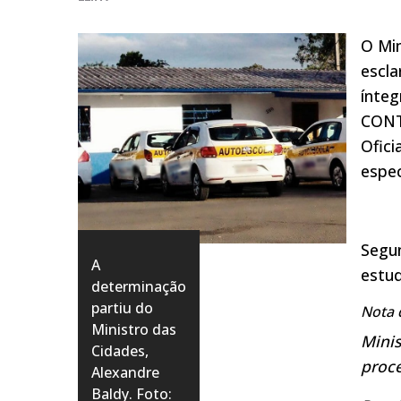
O Min
escla
ínteg
CONTR
Ofici
espec
Segu
A
estu
determinação
partiu do
Nota 
Ministro das
Minis
Cidades,
proc
Alexandre
Baldy. Foto: