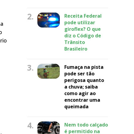
2.
Receita Federal
pode utilizar
na
giroflex? O que
o
diz o Código de
rio
Trânsito
Brasileiro
3.
Fumaça na pista
pode ser tão
perigosa quanto
s
a chuva; saiba
como agir ao
encontrar uma
queimada
4.
Nem todo calçado
é permitido na