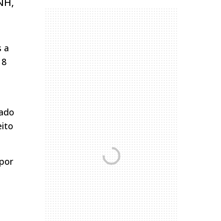
NH,
s a
 8
sado
eito
 por