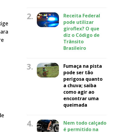
2.
Receita Federal
pode utilizar
xige
giroflex? O que
para
diz o Código de
re
Trânsito
Brasileiro
3.
Fumaça na pista
pode ser tão
perigosa quanto
a chuva; saiba
como agir ao
encontrar uma
queimada
de
4.
Nem todo calçado
é permitido na