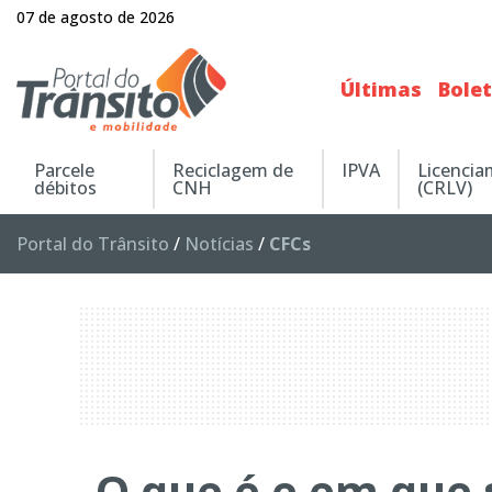
07 de agosto de 2026
Últimas
Bole
Parcele
Reciclagem de
IPVA
Licenci
débitos
CNH
(CRLV)
Portal do Trânsito
/
Notícias
/
CFCs
O que é e em que 