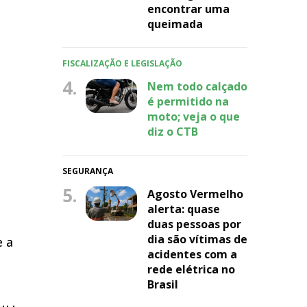
encontrar uma
queimada
FISCALIZAÇÃO E LEGISLAÇÃO
4.
Nem todo calçado
é permitido na
moto; veja o que
diz o CTB
SEGURANÇA
5.
Agosto Vermelho
alerta: quase
duas pessoas por
dia são vítimas de
e a
acidentes com a
rede elétrica no
Brasil