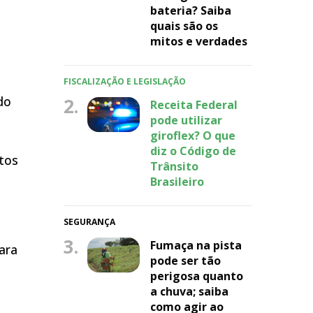
bateria? Saiba
quais são os
mitos e verdades
FISCALIZAÇÃO E LEGISLAÇÃO
do
2.
Receita Federal
pode utilizar
giroflex? O que
diz o Código de
tos
Trânsito
Brasileiro
SEGURANÇA
3.
Fumaça na pista
ara
pode ser tão
perigosa quanto
a chuva; saiba
como agir ao