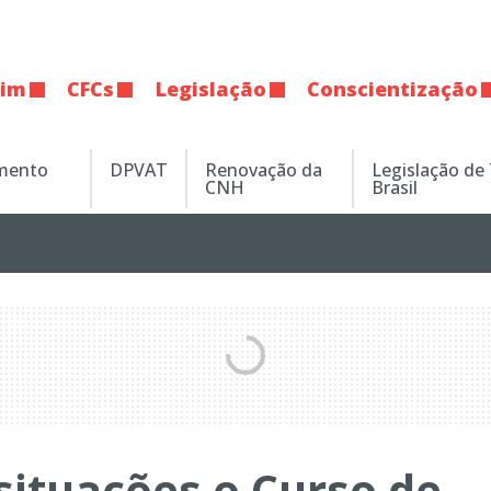
tim
CFCs
Legislação
Conscientização
amento
DPVAT
Renovação da
Legislação de
CNH
Brasil
situações o Curso de