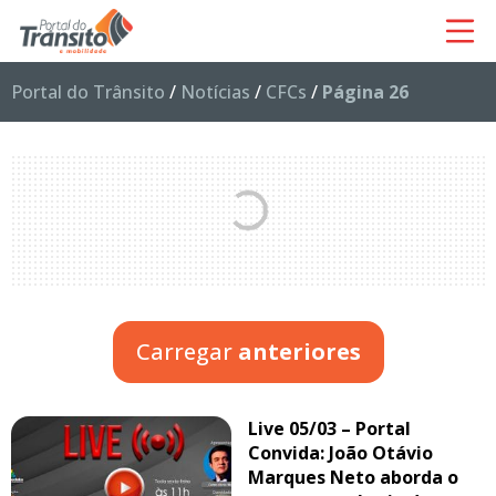
Portal do Trânsito
/
Notícias
/
CFCs
/
Página 26
Carregar
anteriores
Live 05/03 – Portal
Convida: João Otávio
Marques Neto aborda o