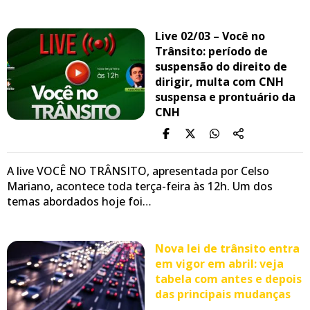
Live 02/03 – Você no
Trânsito: período de
suspensão do direito de
dirigir, multa com CNH
suspensa e prontuário da
CNH
A live VOCÊ NO TRÂNSITO, apresentada por Celso
Mariano, acontece toda terça-feira às 12h. Um dos
temas abordados hoje foi…
Nova lei de trânsito entra
em vigor em abril: veja
tabela com antes e depois
das principais mudanças