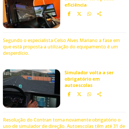
eficiência
Segundo o especialista Celso Alves Mariano a fase em
que está proposta a utilização do equipamento é um
desperdício.
Simulador volta a ser
obrigatório em
autoescolas
Resolução do Contran torna novamente obrigatório o
uso de simulador de direção. Autoescolas têm até 31 de