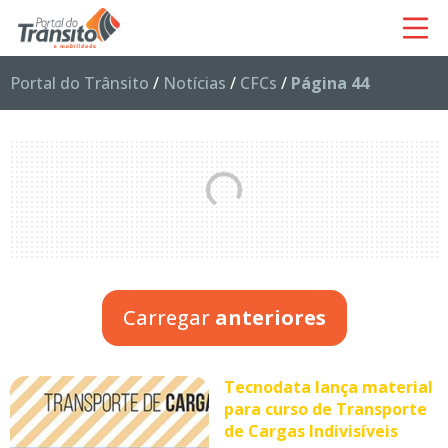
Portal do Trânsito
/
Notícias
/
CFCs
/
Página 44
Carregar
anteriores
Tecnodata lança material
para curso de Transporte
de Cargas Indivisíveis