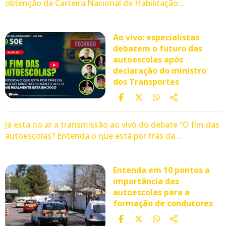
obtenção da Carteira Nacional de Habilitação…
Ao vivo: especialistas
debatem o futuro das
autoescolas após
declaração do ministro
dos Transportes
Já está no ar a transmissão ao vivo do debate “O fim das
autoescolas? Entenda o que está por trás da…
Entenda em 10 pontos a
importância das
autoescolas para a
formação de condutores