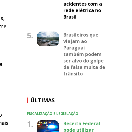
acidentes com a
rede elétrica no
Brasil
s,
 me
5.
Brasileiros que
viajam ao
Paraguai
também podem
ser alvo do golpe
a
da falsa multa de
trânsito
ÚLTIMAS
o
FISCALIZAÇÃO E LEGISLAÇÃO
1.
mais
Receita Federal
pode utilizar