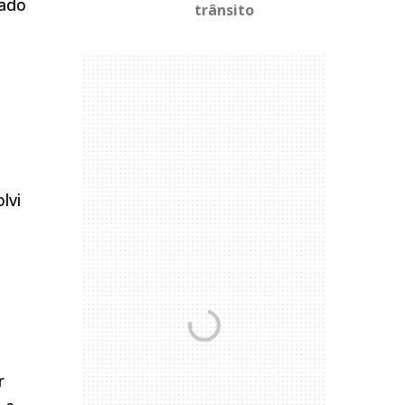
sado
trânsito
lvi
r