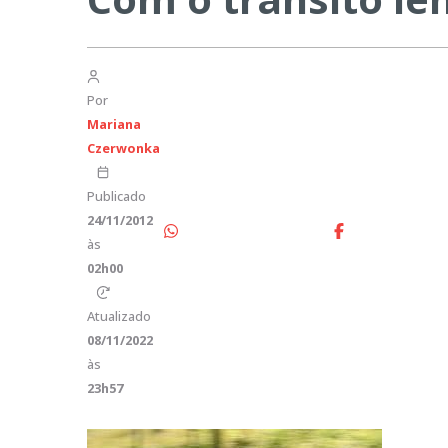
Por
Mariana
Czerwonka
Publicado
24/11/2012
às
02h00
Atualizado
08/11/2022
às
23h57