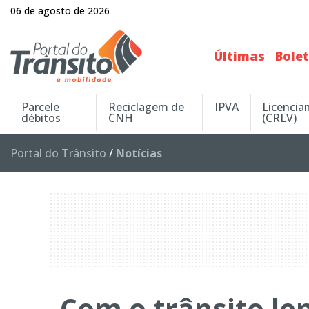
06 de agosto de 2026
Últimas
Bole
Parcele
Reciclagem de
IPVA
Licenci
débitos
CNH
(CRLV)
Portal do Trânsito
/
Notícias
Com o trânsito len