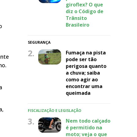
giroflex? O que
diz o Código de
Trânsito
Brasileiro
o
s
SEGURANÇA
2.
Fumaça na pista
ente
pode ser tão
ho.
perigosa quanto
a chuva; saiba
como agir ao
encontrar uma
a
queimada
a,
FISCALIZAÇÃO E LEGISLAÇÃO
3.
Nem todo calçado
é permitido na
moto; veja o que