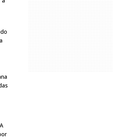
 a
ndo
a
ana
odas
 A
por