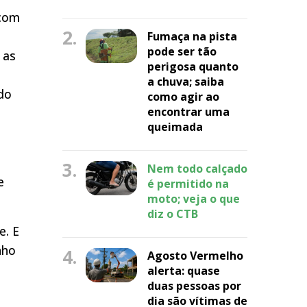
 com
2.
Fumaça na pista
pode ser tão
 as
perigosa quanto
a chuva; saiba
ndo
como agir ao
encontrar uma
queimada
,
3.
Nem todo calçado
e
é permitido na
moto; veja o que
diz o CTB
e. E
nho
4.
Agosto Vermelho
alerta: quase
duas pessoas por
dia são vítimas de