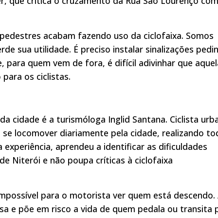
ner, que critica o cruzamento da Rua São Lourenço com
os pedestres acabam fazendo uso da ciclofaixa. Somos
rde sua utilidade. É preciso instalar sinalizações pedi
 para quem vem de fora, é difícil adivinhar que aquel
para os ciclistas.
cidade é a turismóloga Inglid Santana. Ciclista urb
ara se locomover diariamente pela cidade, realizando t
experiência, aprendeu a identificar as dificuldades
 Niterói e não poupa críticas à ciclofaixa
 impossível para o motorista ver quem está descendo.
osa e põe em risco a vida de quem pedala ou transita 