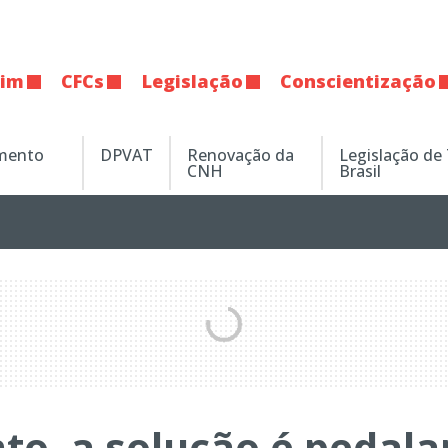
tim
CFCs
Legislação
Conscientização
amento
DPVAT
Renovação da
Legislação de
CNH
Brasil
to, a solução é pedala