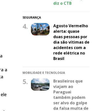
diz o CTB
SEGURANÇA
4.
Agosto Vermelho
alerta: quase
duas pessoas por
dia são vítimas de
acidentes com a
rede elétrica no
ra
Brasil
ra a
MOBILIDADE E TECNOLOGIA
ta
5.
Brasileiros que
viajam ao
Paraguai
 ele
também podem
ser alvo do golpe
da falsa multa de