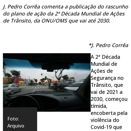
J. Pedro Corrêa comenta a publicação do rascunho
do plano de ação da 2ª Década Mundial de Ações
de Trânsito, da ONU/OMS que vai até 2030.
*J. Pedro Corrêa
A 2ª Década
Mundial de
Ações de
Segurança no
Trânsito, que
vai de 2021 a
2030, começou
tímida,
encoberta pela
Foto:
violência do
Arquivo
Covid-19 que