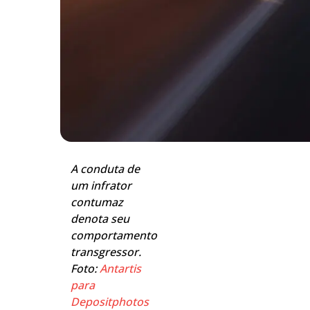
A conduta de
um infrator
contumaz
denota seu
comportamento
transgressor.
Foto:
Antartis
para
Depositphotos