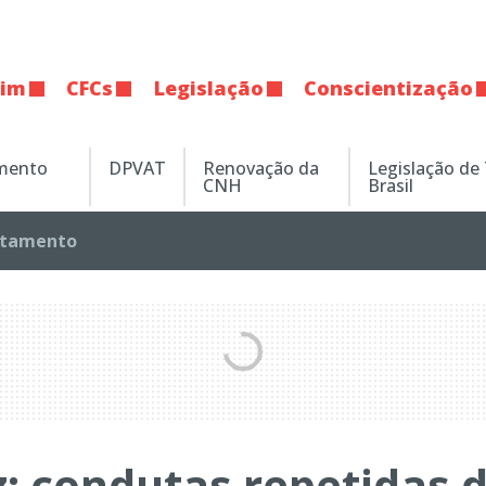
tim
CFCs
Legislação
Conscientização
amento
DPVAT
Renovação da
Legislação de
CNH
Brasil
tamento
: condutas repetidas 