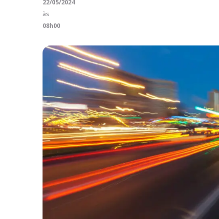
22/05/2024
às
08h00