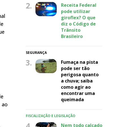
2.
Receita Federal
pode utilizar
nal
giroflex? O que
de
diz o Código de
Trânsito
ue
Brasileiro
SEGURANÇA
3.
Fumaça na pista
pode ser tão
perigosa quanto
a chuva; saiba
como agir ao
encontrar uma
de
queimada
s ao
FISCALIZAÇÃO E LEGISLAÇÃO
4.
Nem todo calçado