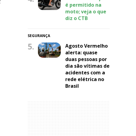
2
é permitido na
moto; veja o que
diz o CTB
SEGURANÇA
5.
Agosto Vermelho
alerta: quase
duas pessoas por
dia são vítimas de
acidentes com a
rede elétrica no
Brasil