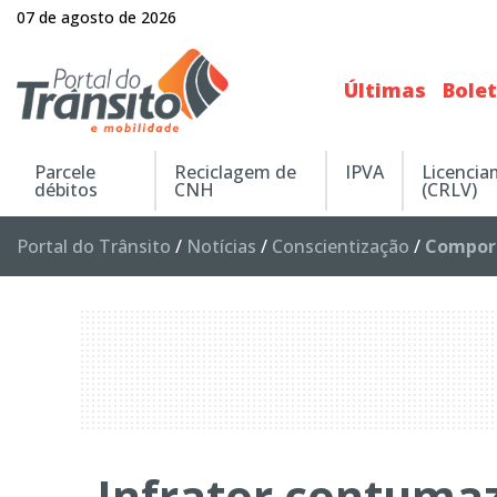
07 de agosto de 2026
Últimas
Bole
Parcele
Reciclagem de
IPVA
Licenci
débitos
CNH
(CRLV)
Portal do Trânsito
/
Notícias
/
Conscientização
/
Compor
Infrator contumaz