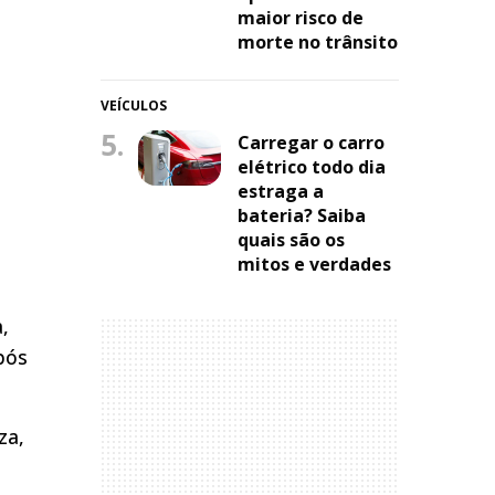
maior risco de
morte no trânsito
VEÍCULOS
5.
Carregar o carro
elétrico todo dia
estraga a
bateria? Saiba
quais são os
mitos e verdades
,
pós
za,