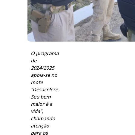
O programa
de
2024/2025
apoia-se no
mote
“Desacelere.
Seu bem
maior é a
vida”,
chamando
atenção
para os