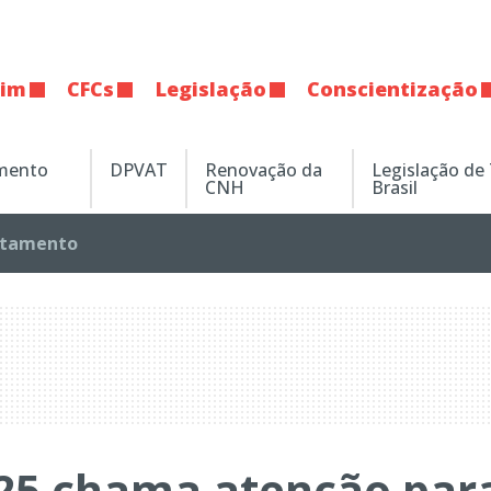
tim
CFCs
Legislação
Conscientização
amento
DPVAT
Renovação da
Legislação de
CNH
Brasil
tamento
25 chama atenção par