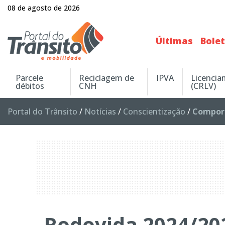
08 de agosto de 2026
Últimas
Bole
Parcele
Reciclagem de
IPVA
Licenci
débitos
CNH
(CRLV)
Portal do Trânsito
/
Notícias
/
Conscientização
/
Compor
Rodovida 2024/20