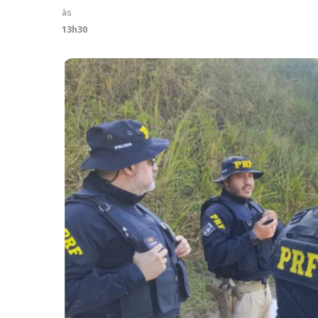
às
13h30