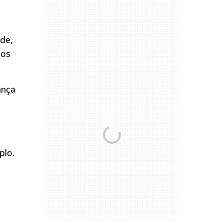
ade,
mos
ança
plo.