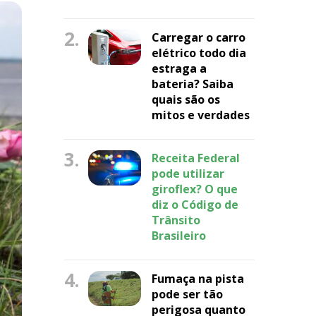
2.
Carregar o carro
elétrico todo dia
estraga a
bateria? Saiba
quais são os
mitos e verdades
3.
Receita Federal
pode utilizar
giroflex? O que
diz o Código de
Trânsito
Brasileiro
4.
Fumaça na pista
pode ser tão
perigosa quanto