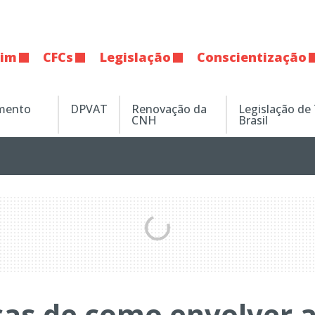
tim
CFCs
Legislação
Conscientização
amento
DPVAT
Renovação da
Legislação de
CNH
Brasil
icas de como envolver 