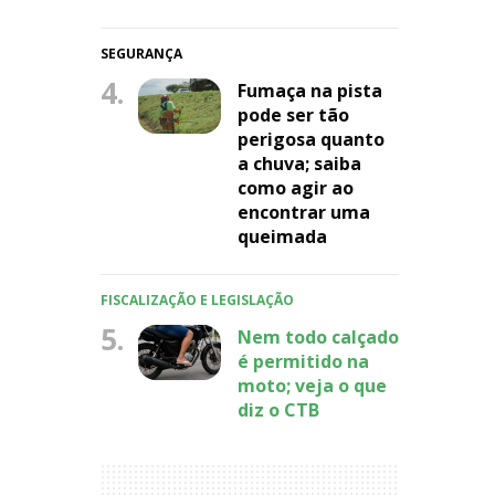
SEGURANÇA
4.
Fumaça na pista
pode ser tão
perigosa quanto
a chuva; saiba
como agir ao
encontrar uma
queimada
FISCALIZAÇÃO E LEGISLAÇÃO
5.
Nem todo calçado
é permitido na
moto; veja o que
diz o CTB