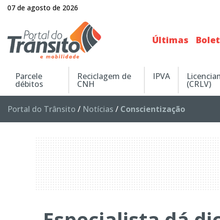
07 de agosto de 2026
Últimas
Bole
Parcele
Reciclagem de
IPVA
Licenci
débitos
CNH
(CRLV)
Portal do Trânsito
/
Notícias
/
Conscientização
Especialista dá d