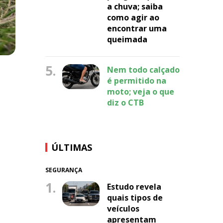
a chuva; saiba
como agir ao
encontrar uma
queimada
5.
Nem todo calçado
é permitido na
moto; veja o que
diz o CTB
ÚLTIMAS
SEGURANÇA
1.
Estudo revela
quais tipos de
veículos
apresentam