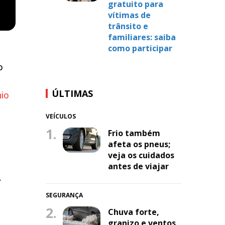
gratuito para
vítimas de
trânsito e
familiares: saiba
como participar
.
o
ÚLTIMAS
io
VEÍCULOS
1.
Frio também
afeta os pneus;
veja os cuidados
antes de viajar
r
SEGURANÇA
2.
Chuva forte,
granizo e ventos