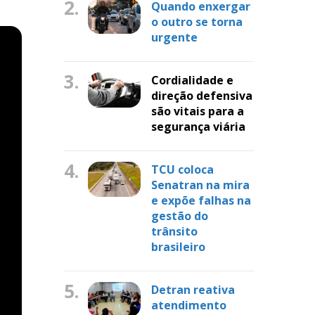
2.
Quando enxergar
o outro se torna
urgente
3.
Cordialidade e
direção defensiva
são vitais para a
segurança viária
4.
TCU coloca
Senatran na mira
e expõe falhas na
gestão do
trânsito
brasileiro
5.
Detran reativa
atendimento