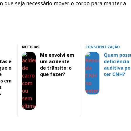
em que seja necessário mover o corpo para manter a
NOTÍCIAS
CONSCIENTIZAÇÃO
Me envolvi em
Quem poss
tas é
um acidente
deficiência
que o
de trânsito: o
auditiva p
e
que fazer?
ter CNH?
os em
s
s