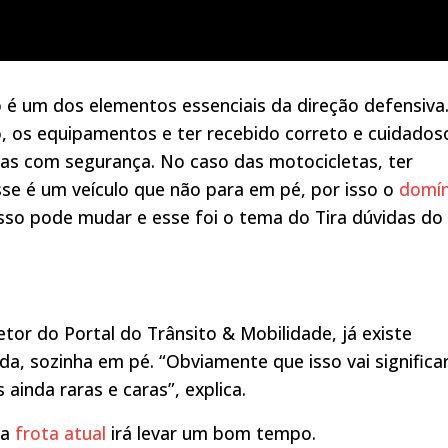
 pé, mas isso pode mudar e esse foi o tema do Tira
lo é um dos elementos essenciais da direção defensiva
al do Trânsito. Assista acima.
o, os equipamentos e ter recebido correto e cuidados
as com segurança. No caso das motocicletas, ter
sse é um veículo que não para em pé, por isso o
domín
isso pode mudar e esse foi o tema do Tira dúvidas do
etor do Portal do Trânsito & Mobilidade, já existe
da, sozinha em pé. “Obviamente que isso vai significa
ainda raras e caras”, explica.
 a
frota atual
irá levar um bom tempo.