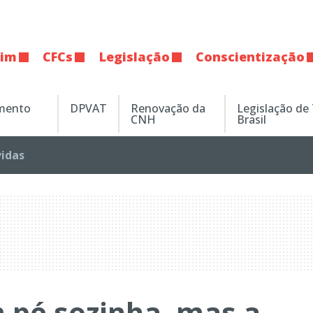
tim
CFCs
Legislação
Conscientização
amento
DPVAT
Renovação da
Legislação de
CNH
Brasil
vidas
 pé sozinha, mas a