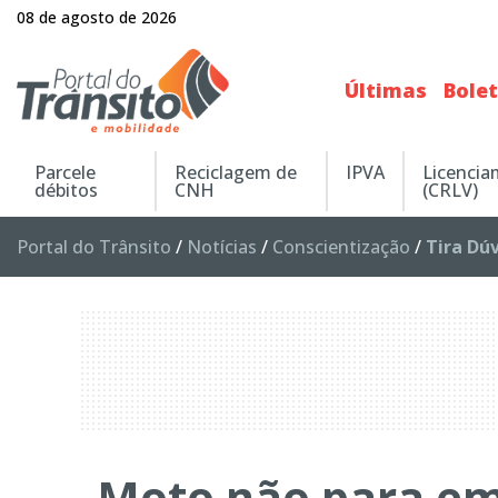
08 de agosto de 2026
Últimas
Bole
Parcele
Reciclagem de
IPVA
Licenci
débitos
CNH
(CRLV)
Portal do Trânsito
/
Notícias
/
Conscientização
/
Tira Dú
Moto não para em