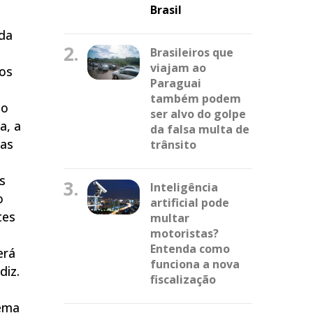
Brasil
 da
2.
Brasileiros que
viajam ao
 os
Paraguai
também podem
io
ser alvo do golpe
a, a
da falsa multa de
ias
trânsito
s
3.
Inteligência
o
artificial pode
tes
multar
motoristas?
Entenda como
erá
funciona a nova
diz.
fiscalização
tema