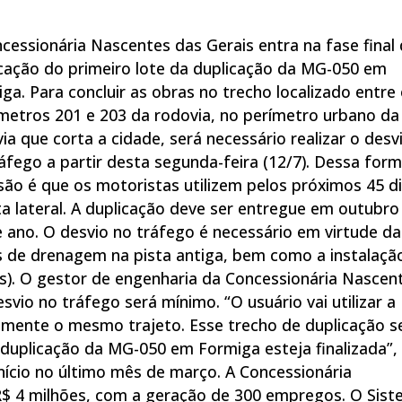
cessionária Nascentes das Gerais entra na fase final
cação do primeiro lote da duplicação da MG-050 em
ga. Para concluir as obras no trecho localizado entre
metros 201 e 203 da rodovia, no perímetro urbano da
ia que corta a cidade, será necessário realizar o desv
áfego a partir desta segunda-feira (12/7). Dessa form
são é que os motoristas utilizem pelos próximos 45 d
ta lateral. A duplicação deve ser entregue em outubro
 ano. O desvio no tráfego é necessário em virtude da
 de drenagem na pista antiga, bem como a instalaçã
as). O gestor de engenharia da Concessionária Nascen
esvio no tráfego será mínimo. “O usuário vai utilizar a
camente o mesmo trajeto. Esse trecho de duplicação s
 duplicação da MG-050 em Formiga esteja finalizada”, 
ício no último mês de março. A Concessionária
 R$ 4 milhões, com a geração de 300 empregos. O Sis