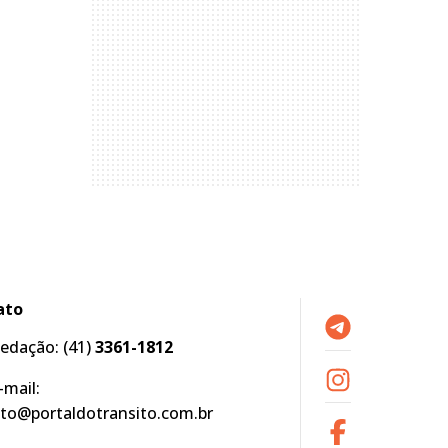
ato
edação:
(41)
3361-1812
-mail:
to@portaldotransito.com.br