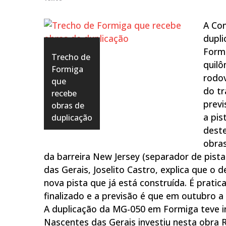
A Con
dupli
Formi
Trecho de
quilô
Formiga
rodov
que
do tr
recebe
previ
obras de
a pis
duplicação
deste
obras
da barreira New Jersey (separador de pist
das Gerais, Joselito Castro, explica que o d
nova pista que já está construída. É prati
finalizado e a previsão é que em outubro a
A duplicação da MG-050 em Formiga teve in
Nascentes das Gerais investiu nesta obra