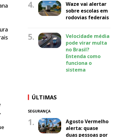
4.
Waze vai alertar
ana
sobre escolas em
rodovias federais
tura
5.
Velocidade média
ais
pode virar multa
no Brasil?
Entenda como
funciona o
sistema
ÚLTIMAS
e
SEGURANÇA
,
1.
Agosto Vermelho
ue
alerta: quase
duas pessoas por