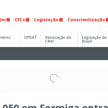
tim
CFCs
Legislação
Conscientização
amento
DPVAT
Renovação da
Legislação de
CNH
Brasil
-050 em Formiga entr