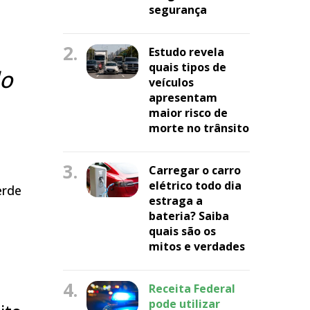
segurança
2.
Estudo revela
quais tipos de
lo
veículos
apresentam
maior risco de
morte no trânsito
3.
Carregar o carro
elétrico todo dia
erde
estraga a
bateria? Saiba
quais são os
mitos e verdades
4.
Receita Federal
pode utilizar