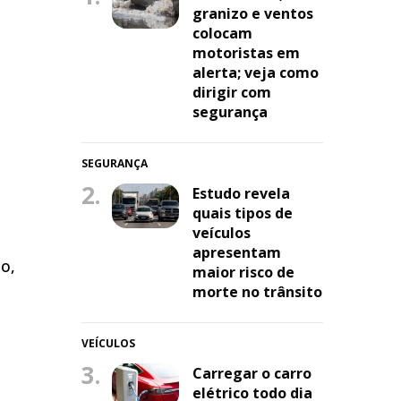
granizo e ventos
colocam
motoristas em
alerta; veja como
dirigir com
segurança
SEGURANÇA
2.
Estudo revela
quais tipos de
veículos
apresentam
o,
maior risco de
morte no trânsito
VEÍCULOS
3.
Carregar o carro
elétrico todo dia