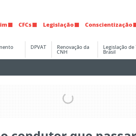
tim
CFCs
Legislação
Conscientização
amento
DPVAT
Renovação da
Legislação de
CNH
Brasil
 o condutor que passa