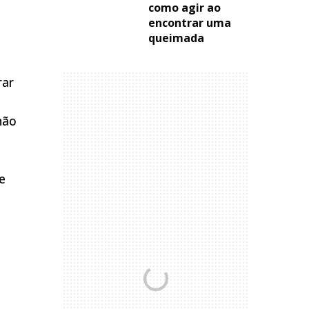
como agir ao
encontrar uma
queimada
rar
não
e