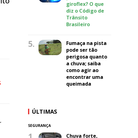
ito
giroflex? O que
diz o Código de
Trânsito
Brasileiro
5.
Fumaça na pista
pode ser tão
perigosa quanto
a chuva; saiba
como agir ao
encontrar uma
s
queimada
ÚLTIMAS
r
SEGURANÇA
1.
Chuva forte,