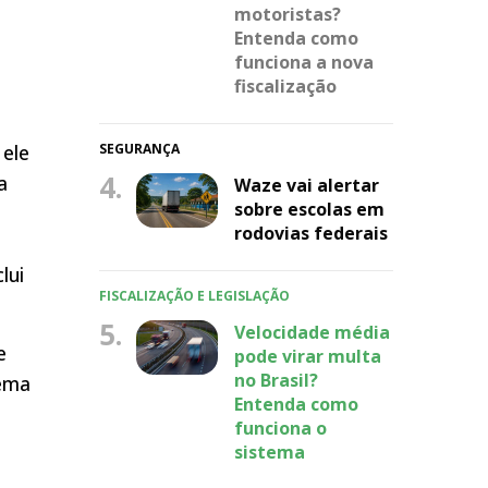
motoristas?
Entenda como
funciona a nova
fiscalização
SEGURANÇA
 ele
4.
a
Waze vai alertar
sobre escolas em
rodovias federais
lui
FISCALIZAÇÃO E LEGISLAÇÃO
5.
Velocidade média
e
pode virar multa
no Brasil?
tema
Entenda como
funciona o
sistema