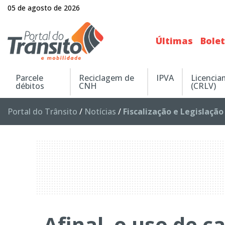
05 de agosto de 2026
Últimas
Bole
Parcele
Reciclagem de
IPVA
Licenci
débitos
CNH
(CRLV)
Portal do Trânsito
/
Notícias
/
Fiscalização e Legislação
Afinal, o uso de c