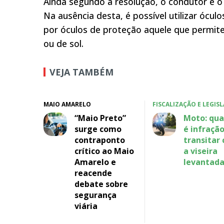
Ainda segundo a resolução, o condutor e o
Na ausência desta, é possível utilizar ócu
por óculos de proteção aquele que permite 
ou de sol.
VEJA TAMBÉM
MAIO AMARELO
FISCALIZAÇÃO E LEGIS
“Maio Preto”
Moto: qu
surge como
é infraçã
contraponto
transitar
crítico ao Maio
a viseira
Amarelo e
levantad
reacende
debate sobre
segurança
viária