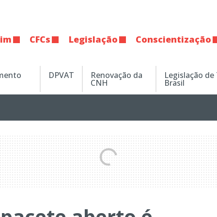
tim
CFCs
Legislação
Conscientização
amento
DPVAT
Renovação da
Legislação de
CNH
Brasil
apacete aberto é