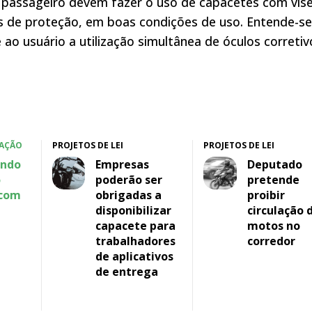
 passageiro devem fazer o uso de capacetes com vise
los de proteção, em boas condições de uso. Entende-se
ao usuário a utilização simultânea de óculos corretiv
LAÇÃO
PROJETOS DE LEI
PROJETOS DE LEI
ando
Empresas
Deputado
o
poderão ser
pretende
 com
obrigadas a
proibir
disponibilizar
circulação 
a
capacete para
motos no
trabalhadores
corredor
de aplicativos
de entrega