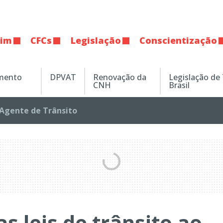
tim
CFCs
Legislação
Conscientização
amento
DPVAT
Renovação da
Legislação de
CNH
Brasil
Agente de Trânsito
 leis de trânsito ao