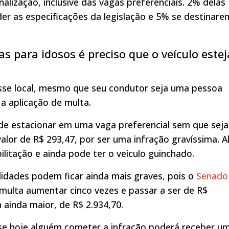
alização, inclusive das vagas preferenciais. 2% delas
er as especificações da legislação e 5% se destinare
s para idosos é preciso que o veículo estej
esse local, mesmo que seu condutor seja uma pessoa
a a aplicação de multa.
de estacionar em uma vaga preferencial sem que seja
alor de R$ 293,47, por ser uma infração gravíssima. 
ilitação e ainda pode ter o veículo guinchado.
lidades podem ficar ainda mais graves, pois o
Senado
ulta aumentar cinco vezes e passar a ser de R$
a ainda maior, de R$ 2.934,70.
 se hoje alguém cometer a infração poderá receber u