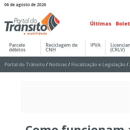
06 de agosto de 2026
Últimas
Bole
Parcele
Reciclagem de
IPVA
Licenci
débitos
CNH
(CRLV)
Portal do Trânsito
/
Notícias
/
Fiscalização e Legislação
/
Como funcionam as