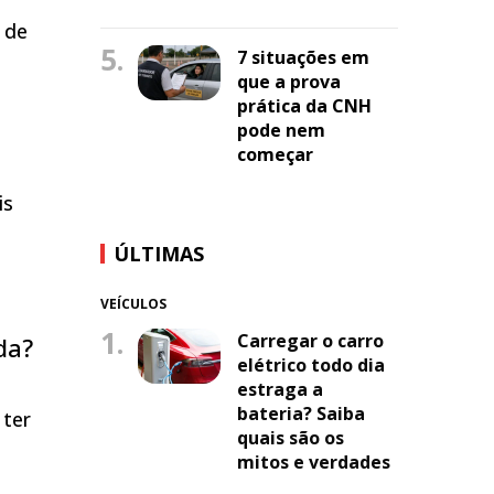
 de
5.
7 situações em
que a prova
prática da CNH
pode nem
começar
is
e
ÚLTIMAS
VEÍCULOS
1.
Carregar o carro
da?
elétrico todo dia
estraga a
bateria? Saiba
 ter
quais são os
mitos e verdades