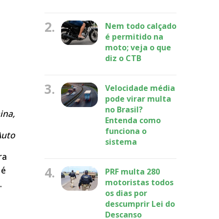
2.
Nem todo calçado
é permitido na
moto; veja o que
diz o CTB
3.
Velocidade média
pode virar multa
no Brasil?
ina,
Entenda como
funciona o
Auto
sistema
ra
4.
 é
PRF multa 280
motoristas todos
.
os dias por
descumprir Lei do
Descanso