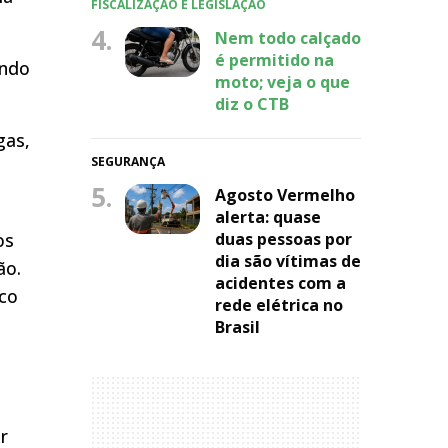
FISCALIZAÇÃO E LEGISLAÇÃO
4.
Nem todo calçado
é permitido na
endo
moto; veja o que
diz o CTB
gas,
SEGURANÇA
5.
Agosto Vermelho
alerta: quase
os
duas pessoas por
dia são vítimas de
ão.
acidentes com a
uco
rede elétrica no
Brasil
r