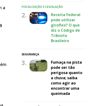
m a
FISCALIZAÇÃO E LEGISLAÇÃO
2.
Receita Federal
pode utilizar
a
giroflex? O que
diz o Código de
Trânsito
Brasileiro
SEGURANÇA
3.
Fumaça na pista
Além
pode ser tão
perigosa quanto
a chuva; saiba
como agir ao
encontrar uma
queimada
ma