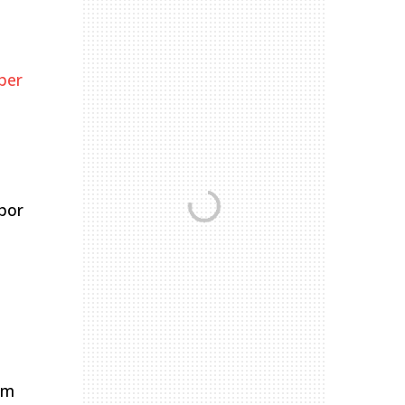
ber
por
em