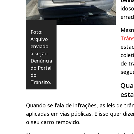
idoso
errad
Mesm
Foto:
Trâns
Arquivo
enviado
esta
à seção
colet
Denúncia
de tr
do Portal
segue
do
Trânsito.
Quai
est
Quando se fala de infrações, as leis de tr
aplicadas em vias públicas. E isso quer d
o seu carro removido.