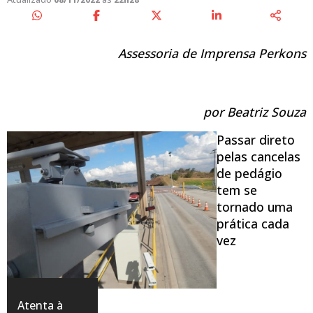
Assessoria de Imprensa Perkons
por Beatriz Souza
Passar direto
pelas cancelas
de pedágio
tem se
tornado uma
prática cada
vez
Atenta à