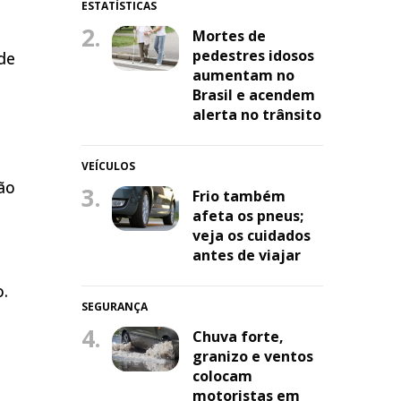
ESTATÍSTICAS
2.
Mortes de
pedestres idosos
de
aumentam no
Brasil e acendem
alerta no trânsito
VEÍCULOS
ão
3.
Frio também
afeta os pneus;
veja os cuidados
antes de viajar
o.
SEGURANÇA
4.
Chuva forte,
granizo e ventos
colocam
motoristas em