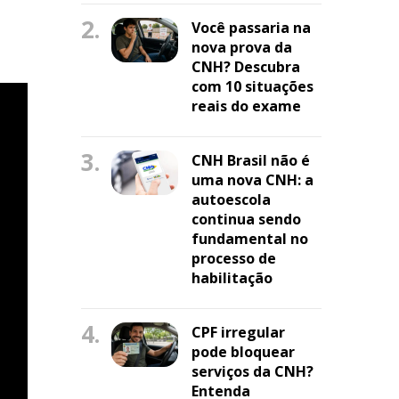
2.
Você passaria na
nova prova da
CNH? Descubra
com 10 situações
reais do exame
3.
CNH Brasil não é
uma nova CNH: a
autoescola
continua sendo
fundamental no
processo de
habilitação
4.
CPF irregular
pode bloquear
serviços da CNH?
Entenda