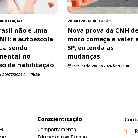
HABILITAÇÃO
PRIMEIRA HABILITAÇÃO
asil não é uma
Nova prova da CNH d
NH: a autoescola
moto começa a valer
ua sendo
SP; entenda as
mental no
mudanças
so de habilitação
Publicado
28/07/2026
às
13h30
o
29/07/2026
às
17h30
Conscientização
Cont
FC
Comportamento
R
der
Educação nas Escolas