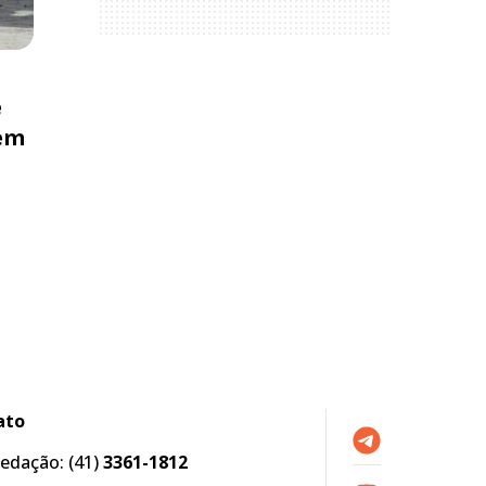
e
 em
ato
edação:
(41)
3361-1812