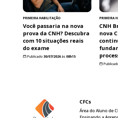
PRIMEIRA HABILITAÇÃO
PRIMEIRA 
Você passaria na nova
CNH Br
prova da CNH? Descubra
nova C
com 10 situações reais
contin
do exame
funda
proces
Publicado
30/07/2026
às
08h15
Publicad
CFCs
Área do Aluno de C
Ensinando a Apren