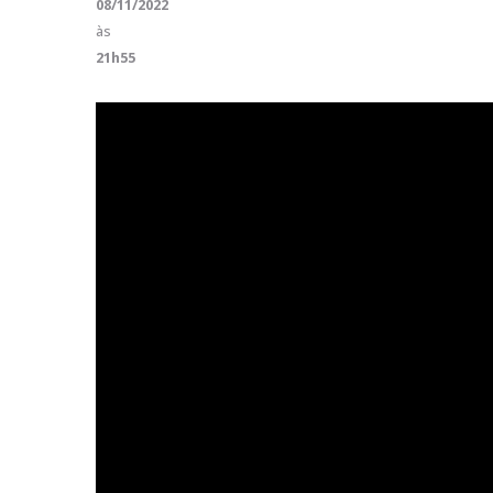
08/11/2022
às
21h55