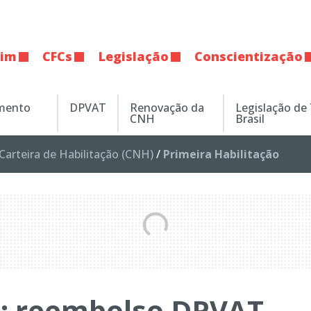
tim
CFCs
Legislação
Conscientização
amento
DPVAT
Renovação da
Legislação de
CNH
Brasil
Carteira de Habilitação (CNH)
/
Primeira Habilitação
: reembolso DPVAT,