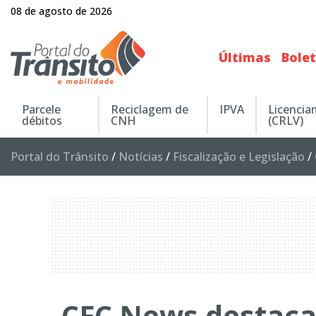
08 de agosto de 2026
Últimas
Bole
Parcele
Reciclagem de
IPVA
Licenci
débitos
CNH
(CRLV)
Portal do Trânsito
/
Notícias
/
Fiscalização e Legislação
/
CFC News destaca