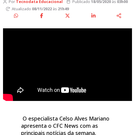
Por
Tecnodata Educacional
Publicado
18/05/2020
às
03h00
Atualizado
08/11/2022
às
21h49
O especialista Celso Alves Mariano
apresenta o CFC News com as
principais notícias da semana.