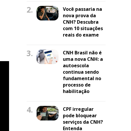
2.
Você passaria na
nova prova da
CNH? Descubra
com 10 situações
reais do exame
3.
CNH Brasil não é
uma nova CNH: a
autoescola
continua sendo
fundamental no
processo de
habilitação
4.
CPF irregular
pode bloquear
serviços da CNH?
Entenda