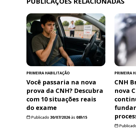
PUBLICAÇÕES RELACIONADAS
PRIMEIRA HABILITAÇÃO
PRIMEIRA 
Você passaria na nova
CNH Br
prova da CNH? Descubra
nova C
com 10 situações reais
contin
do exame
funda
proces
Publicado
30/07/2026
às
08h15
Publicad