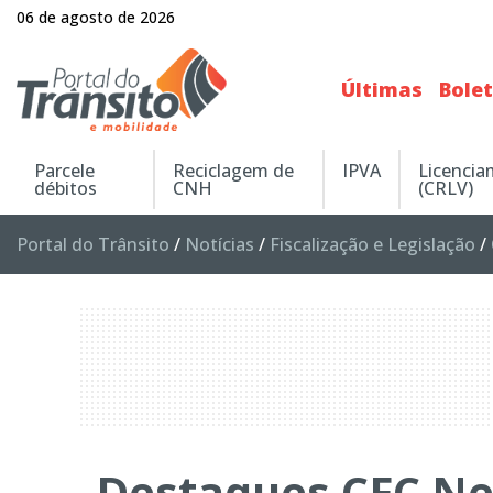
06 de agosto de 2026
Últimas
Bole
Parcele
Reciclagem de
IPVA
Licenci
débitos
CNH
(CRLV)
Portal do Trânsito
/
Notícias
/
Fiscalização e Legislação
/
Destaques CFC Ne