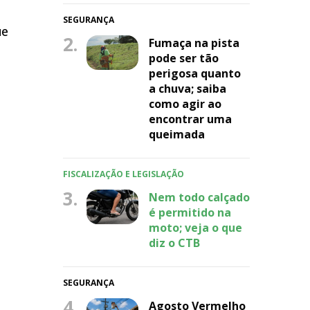
SEGURANÇA
ue
2.
Fumaça na pista
pode ser tão
perigosa quanto
a chuva; saiba
como agir ao
encontrar uma
queimada
FISCALIZAÇÃO E LEGISLAÇÃO
3.
Nem todo calçado
é permitido na
moto; veja o que
diz o CTB
SEGURANÇA
4.
Agosto Vermelho