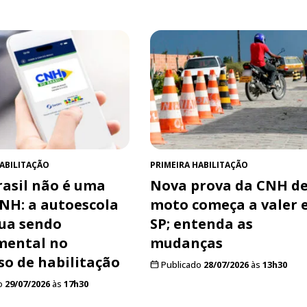
HABILITAÇÃO
PRIMEIRA HABILITAÇÃO
asil não é uma
Nova prova da CNH d
NH: a autoescola
moto começa a valer
ua sendo
SP; entenda as
mental no
mudanças
so de habilitação
Publicado
28/07/2026
às
13h30
o
29/07/2026
às
17h30