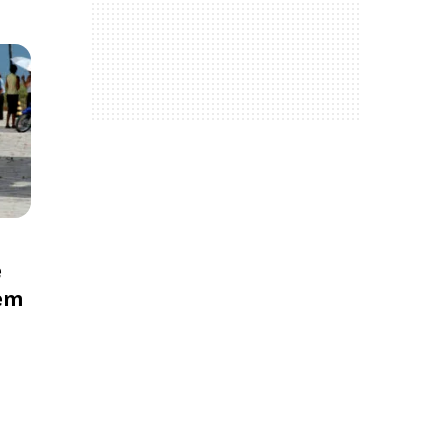
e
 em