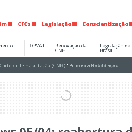
tim
CFCs
Legislação
Conscientização
amento
DPVAT
Renovação da
Legislação de
CNH
Brasil
Carteira de Habilitação (CNH)
/
Primeira Habilitação
ws 05/04: reabertura 