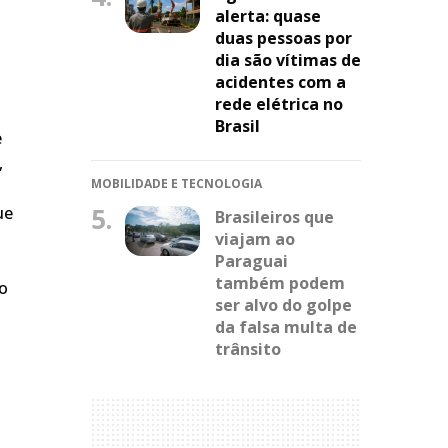
alerta: quase
duas pessoas por
dia são vítimas de
acidentes com a
rede elétrica no
Brasil
e
,
MOBILIDADE E TECNOLOGIA
5.
ue
Brasileiros que
viajam ao
Paraguai
também podem
do
ser alvo do golpe
da falsa multa de
trânsito