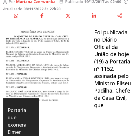
Por
Mariana Czerwonka
Publicado
19/12/2017
às
02h00
Atualizado
08/11/2022
às
22h20
Foi publicada
no Diário
Oficial da
União de hoje
(19) a Portaria
nº 1152,
assinada pelo
Ministro Eliseu
Padilha, Chefe
da Casa Civil,
que
Portaria
que
exonera
Elmer