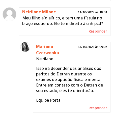
normal por uma especial
Neirilane Milane
11/10/2023 às 18:01
Responder
Meu filho e´dialítico, e tem uma fístula no
braço esquerdo. Ele tem direito à cnh pcd?
Mariana
01/03/2024 às
Responder
Czerwonka
09:29
Olá
Mariana
13/10/2023 às 09:05
Sim, entre em contato
Czerwonka
com o Detran de seu
Neirilane
estado, eles devem te
orientar sobre como
Isso irá depender das análises dos
proceder.
peritos do Detran durante os
exames de aptidão física e mental.
Equipe Portal
Entre em contato com o Detran de
Responder
seu estado, eles te orientarão.
Equipe Portal
Responder