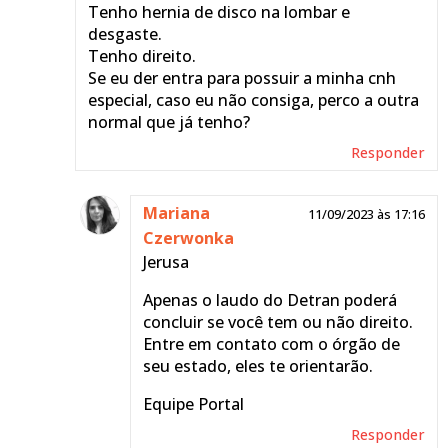
Haroldo
Tenho hernia de disco na lombar e
desgaste.
Você deve recorrer junto ao
Tenho direito.
Detran mesmo e pedir
Se eu der entra para possuir a minha cnh
análise de uma junta
especial, caso eu não consiga, perco a outra
médica. Entre em contato
normal que já tenho?
com o Detran de seu
Responder
estado, eles devem te
orientar.
Mariana
11/09/2023 às 17:16
Equipe Portal
Czerwonka
Responder
Jerusa
Apenas o laudo do Detran poderá
Tenner
29/02/2024 às
concluir se você tem ou não direito.
23:42
Entre em contato com o órgão de
Eu já tenho CNH mais sofri
seu estado, eles te orientarão.
um acidente de moto eu
fiquei com um pouco de
Equipe Portal
mobilidade reduzida eu
Responder
posso trocar a minha CNH