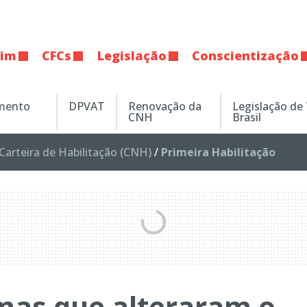
tim
CFCs
Legislação
Conscientização
amento
DPVAT
Renovação da
Legislação de
CNH
Brasil
Carteira de Habilitação (CNH)
/
Primeira Habilitação
mas que alteraram o