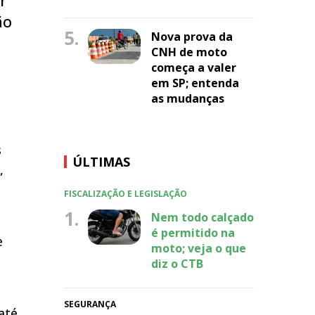
ão
5.
Nova prova da
CNH de moto
s
começa a valer
em SP; entenda
as mudanças
a
s
ÚLTIMAS
,
FISCALIZAÇÃO E LEGISLAÇÃO
1.
Nem todo calçado
é permitido na
e
moto; veja o que
diz o CTB
SEGURANÇA
até