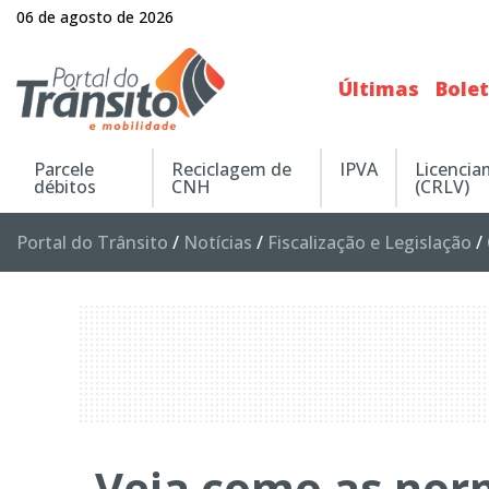
06 de agosto de 2026
Últimas
Bole
Parcele
Reciclagem de
IPVA
Licenci
débitos
CNH
(CRLV)
Portal do Trânsito
/
Notícias
/
Fiscalização e Legislação
/
Veja como as nor