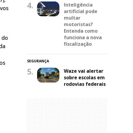
4.
Inteligência
ivos
artificial pode
multar
motoristas?
Entenda como
 do
funciona a nova
fiscalização
 da
SEGURANÇA
 os
5.
Waze vai alertar
sobre escolas em
rodovias federais