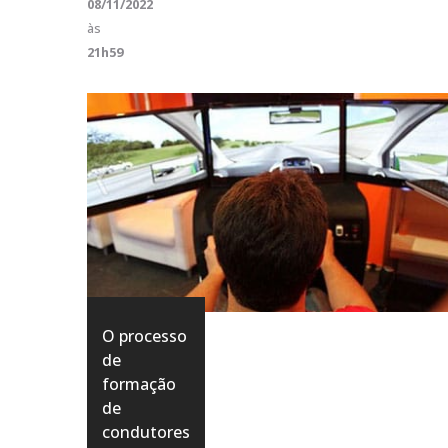
08/11/2022
às
21h59
O processo
de
formação
de
condutores