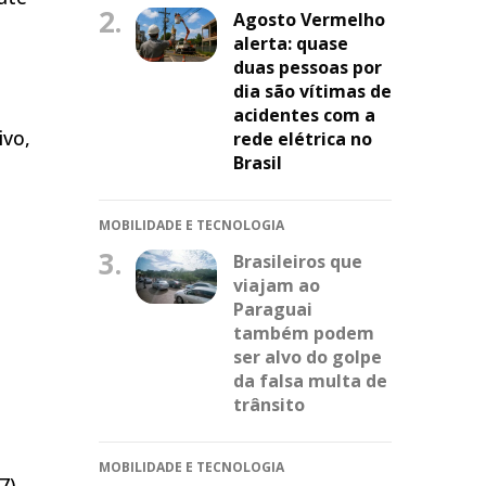
2.
Agosto Vermelho
alerta: quase
duas pessoas por
dia são vítimas de
acidentes com a
ivo,
rede elétrica no
Brasil
MOBILIDADE E TECNOLOGIA
3.
Brasileiros que
viajam ao
Paraguai
também podem
ser alvo do golpe
da falsa multa de
trânsito
MOBILIDADE E TECNOLOGIA
7),