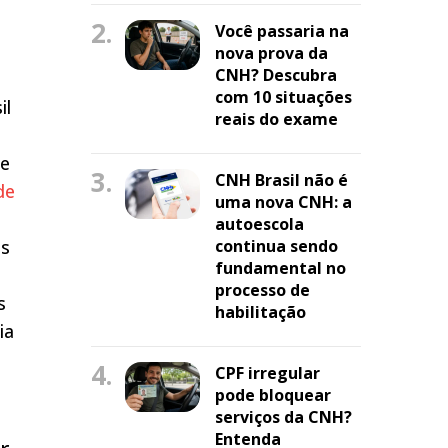
2.
Você passaria na
nova prova da
CNH? Descubra
com 10 situações
il
reais do exame
ce
3.
CNH Brasil não é
de
uma nova CNH: a
autoescola
os
continua sendo
fundamental no
processo de
s
habilitação
ia
4.
CPF irregular
pode bloquear
serviços da CNH?
Entenda
r