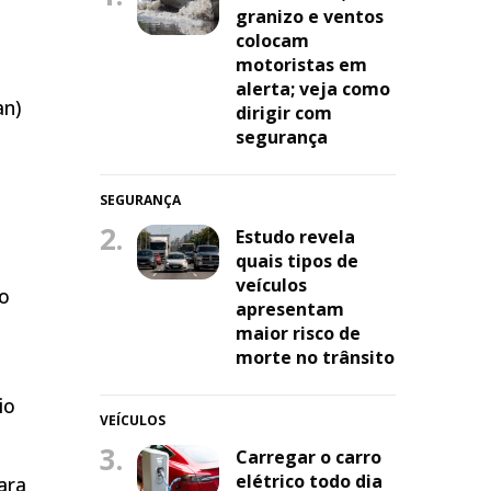
granizo e ventos
colocam
motoristas em
alerta; veja como
an)
dirigir com
segurança
SEGURANÇA
2.
Estudo revela
quais tipos de
a
veículos
do
apresentam
maior risco de
morte no trânsito
io
VEÍCULOS
3.
Carregar o carro
elétrico todo dia
ara