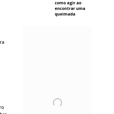
como agir ao
encontrar uma
queimada
o
ara
ro