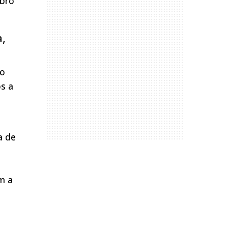
mbro
a,
do
s a
a
a de
m a