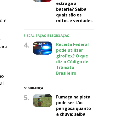
estraga a
bateria? Saiba
quais são os
o e
mitos e verdades
FISCALIZAÇÃO E LEGISLAÇÃO
-
4.
Receita Federal
para
pode utilizar
giroflex? O que
diz o Código de
Trânsito
Brasileiro
ao
al
SEGURANÇA
5.
Fumaça na pista
pode ser tão
perigosa quanto
a chuva; saiba