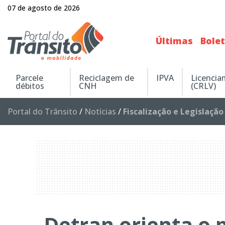
07 de agosto de 2026
Últimas
Bole
Parcele
Reciclagem de
IPVA
Licenci
débitos
CNH
(CRLV)
Portal do Trânsito
/
Notícias
/
Fiscalização e Legislação
Detran orienta o 