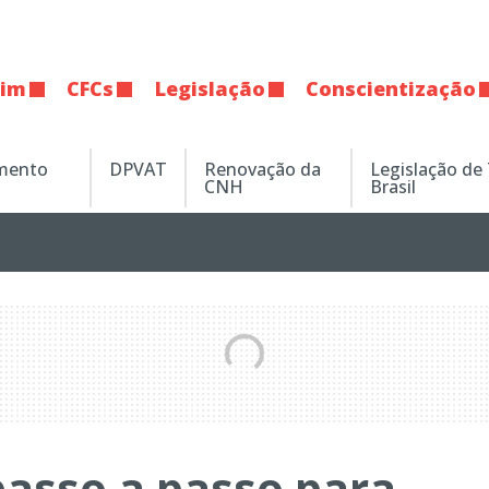
tim
CFCs
Legislação
Conscientização
amento
DPVAT
Renovação da
Legislação de
CNH
Brasil
passo a passo para