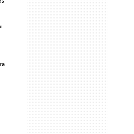
os
s
ra