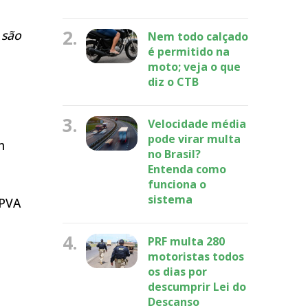
2.
 são
Nem todo calçado
é permitido na
moto; veja o que
diz o CTB
3.
Velocidade média
pode virar multa
m
no Brasil?
Entenda como
funciona o
sistema
IPVA
4.
PRF multa 280
motoristas todos
os dias por
descumprir Lei do
Descanso