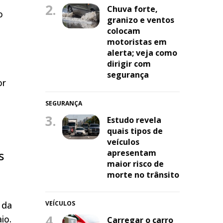
2.
Chuva forte,
o
granizo e ventos
colocam
motoristas em
alerta; veja como
dirigir com
segurança
or
SEGURANÇA
3.
Estudo revela
quais tipos de
veículos
s
apresentam
maior risco de
morte no trânsito
 da
VEÍCULOS
4.
aio
.
Carregar o carro