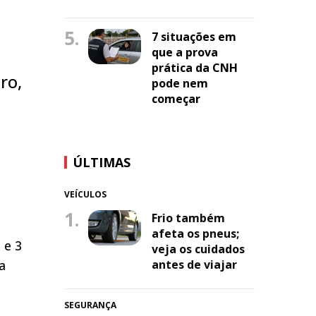
5.
7 situações em
que a prova
prática da CNH
ro,
pode nem
começar
ÚLTIMAS
VEÍCULOS
1.
Frio também
afeta os pneus;
 e 3
veja os cuidados
a
antes de viajar
SEGURANÇA