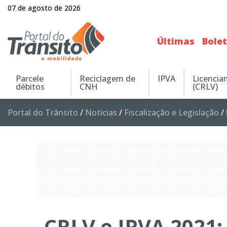
07 de agosto de 2026
Últimas
Bole
Parcele
Reciclagem de
IPVA
Licenci
débitos
CNH
(CRLV)
Portal do Trânsito
/
Notícias
/
Fiscalização e Legislação
/
CRLV e IPVA 2021: