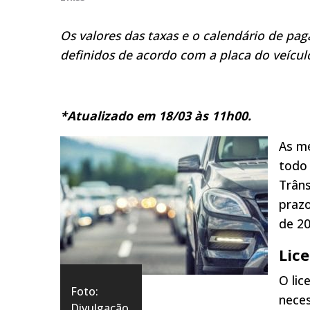
Os valores das taxas e o calendário de pa
definidos de acordo com a placa do veícul
*Atualizado em 18/03 às 11h00.
As me
todo
Trâns
praz
de 20
Lic
O lic
Foto:
neces
Divulgação.