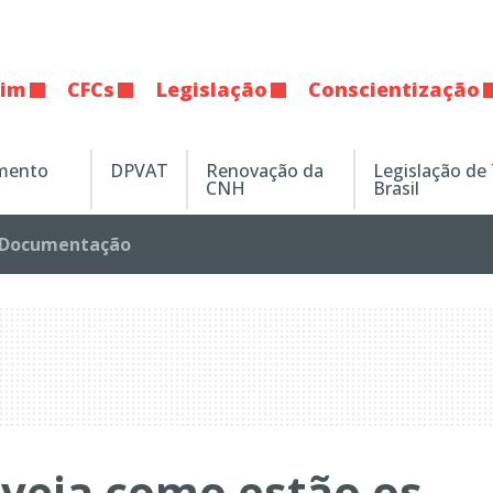
tim
CFCs
Legislação
Conscientização
amento
DPVAT
Renovação da
Legislação de
CNH
Brasil
Documentação
 veja como estão os