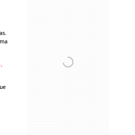
as.
ima
.
que