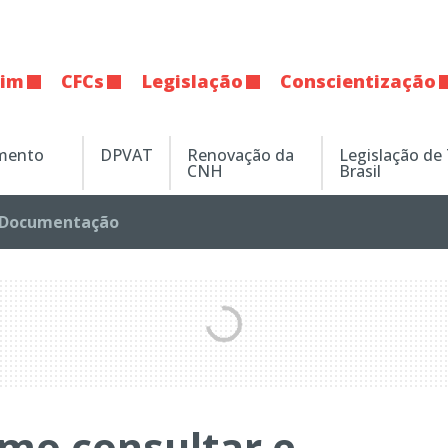
tim
CFCs
Legislação
Conscientização
amento
DPVAT
Renovação da
Legislação de
CNH
Brasil
Documentação
omo consultar e