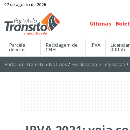
07 de agosto de 2026
Últimas
Bole
Parcele
Reciclagem de
IPVA
Licenci
débitos
CNH
(CRLV)
Portal do Trânsito
/
Notícias
/
Fiscalização e Legislação
/
IPVA 2021: veja c