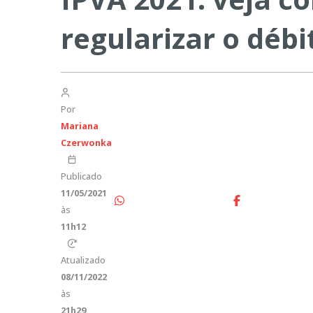
regularizar o débi
Por
Mariana
Czerwonka
Publicado
11/05/2021
às
11h12
Atualizado
08/11/2022
às
21h29