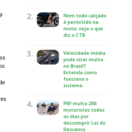
2.
9
Nem todo calçado
é permitido na
moto; veja o que
diz o CTB
3.
Velocidade média
sos
pode virar multa
os
no Brasil?
Entenda como
funciona o
de
sistema
res
4.
PRF multa 280
motoristas todos
os dias por
descumprir Lei do
Descanso