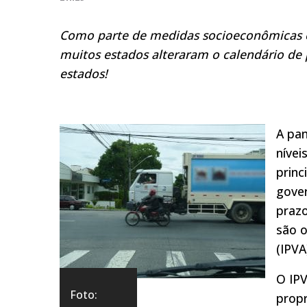
Como parte de medidas socioeconômicas 
muitos estados alteraram o calendário de
estados!
A pa
nívei
prin
gover
praz
são 
(IPVA
O IP
Foto:
propr