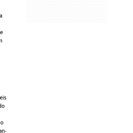
a
de
m
eis
do
ao
an-