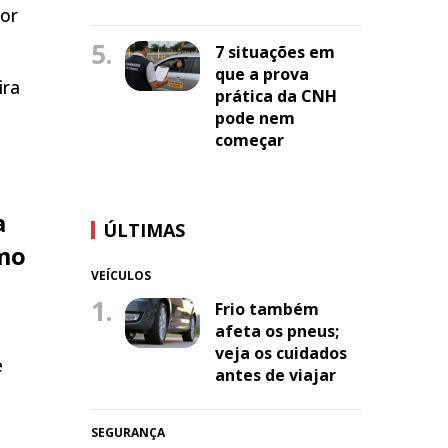
lor
5.
7 situações em
que a prova
ira
prática da CNH
pode nem
começar
a
ÚLTIMAS
omo
VEÍCULOS
1.
Frio também
afeta os pneus;
veja os cuidados
e
antes de viajar
SEGURANÇA