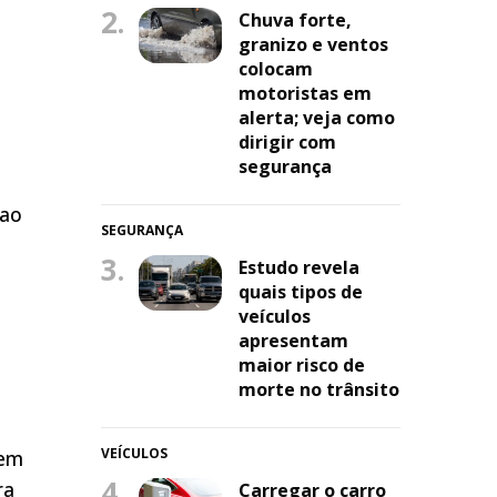
2.
Chuva forte,
granizo e ventos
colocam
motoristas em
alerta; veja como
dirigir com
segurança
 ao
SEGURANÇA
3.
Estudo revela
quais tipos de
veículos
apresentam
maior risco de
morte no trânsito
VEÍCULOS
 em
4.
ra
Carregar o carro