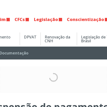
tim
CFCs
Legislação
Conscientização
amento
DPVAT
Renovação da
Legislação de
CNH
Brasil
Documentação
uspensão de pagament