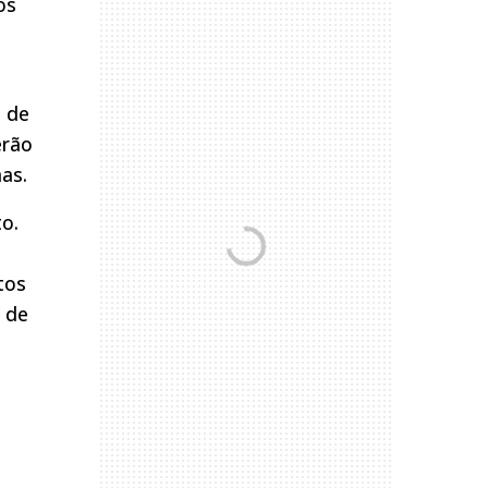
os
a de
erão
as.
o.
tos
 de