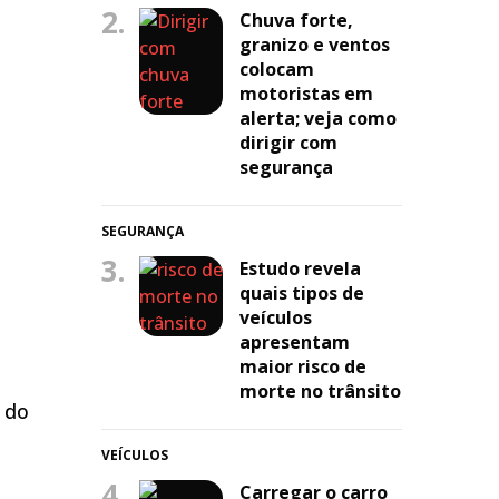
2.
Chuva forte,
granizo e ventos
colocam
motoristas em
alerta; veja como
dirigir com
,
segurança
SEGURANÇA
3.
Estudo revela
quais tipos de
veículos
apresentam
maior risco de
morte no trânsito
 do
VEÍCULOS
4.
Carregar o carro