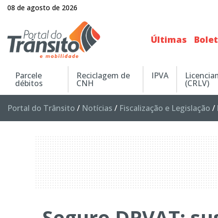
08 de agosto de 2026
Últimas
Bole
Parcele
Reciclagem de
IPVA
Licenci
débitos
CNH
(CRLV)
Portal do Trânsito
/
Notícias
/
Fiscalização e Legislação
/
Seguro DPVAT: s