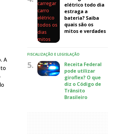
elétrico todo dia
estraga a
bateria? Saiba
quais são os
mitos e verdades
FISCALIZAÇÃO E LEGISLAÇÃO
. A
5.
Receita Federal
ito
pode utilizar
o
giroflex? O que
diz o Código de
do
Trânsito
Brasileiro