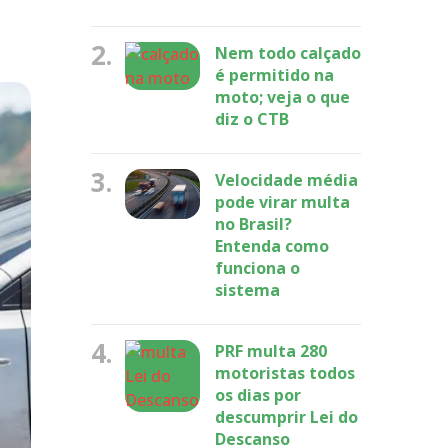
2.
Nem todo calçado
é permitido na
moto; veja o que
diz o CTB
3.
Velocidade média
pode virar multa
no Brasil?
Entenda como
funciona o
sistema
4.
PRF multa 280
motoristas todos
os dias por
descumprir Lei do
Descanso