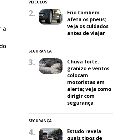
VEÍCULOS
2.
Frio também
afeta os pneus;
veja os cuidados
r a
antes de viajar
 do
SEGURANÇA
3.
Chuva forte,
granizo e ventos
colocam
motoristas em
alerta; veja como
dirigir com
segurança
SEGURANÇA
4.
Estudo revela
quais tipos de