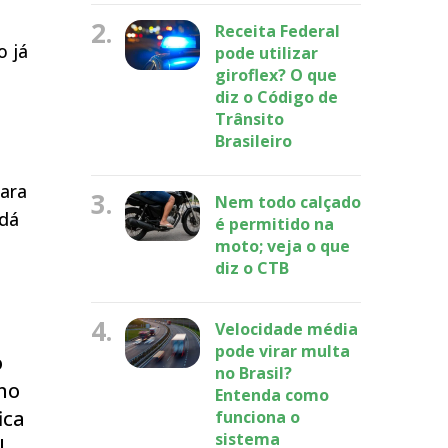
2.
Receita Federal
o já
pode utilizar
giroflex? O que
diz o Código de
Trânsito
Brasileiro
para
3.
Nem todo calçado
 dá
é permitido na
moto; veja o que
diz o CTB
4.
Velocidade média
pode virar multa
o
no Brasil?
 no
Entenda como
ica
funciona o
sistema
l