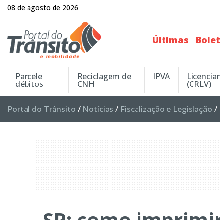
08 de agosto de 2026
Últimas
Bole
Parcele
Reciclagem de
IPVA
Licenci
débitos
CNH
(CRLV)
Portal do Trânsito
/
Notícias
/
Fiscalização e Legislação
/
SP: como imprimi