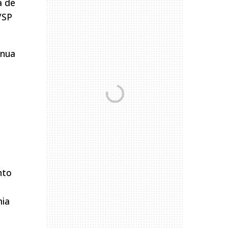
a de
/SP
inua
nto
mia