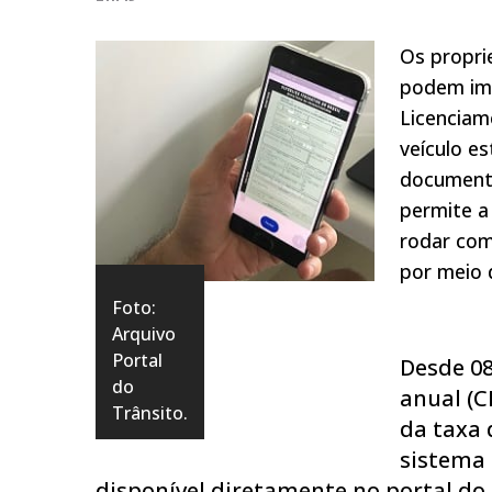
Os propri
podem imp
Licenciam
veículo e
documento
permite a 
rodar com
por meio 
Foto:
Arquivo
Portal
Desde 08
do
anual (C
Trânsito.
da taxa 
sistema 
disponível diretamente no portal do D