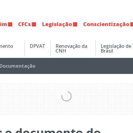
tim
CFCs
Legislação
Conscientização
amento
DPVAT
Renovação da
Legislação de
CNH
Brasil
Documentação
r o documento do