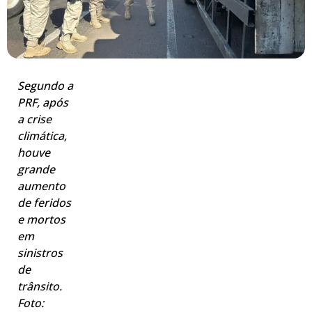
Segundo a
PRF, após
a crise
climática,
houve
grande
aumento
de feridos
e mortos
em
sinistros
de
trânsito.
Foto: