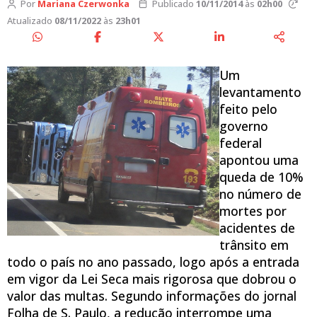
Por
Mariana Czerwonka
Publicado
10/11/2014
às
02h00
Atualizado
08/11/2022
às
23h01
Um
levantamento
feito pelo
governo
federal
apontou uma
queda de 10%
no número de
mortes por
acidentes de
trânsito em
todo o país no ano passado, logo após a entrada
em vigor da Lei Seca mais rigorosa que dobrou o
valor das multas. Segundo informações do jornal
Folha de S. Paulo, a redução interrompe uma