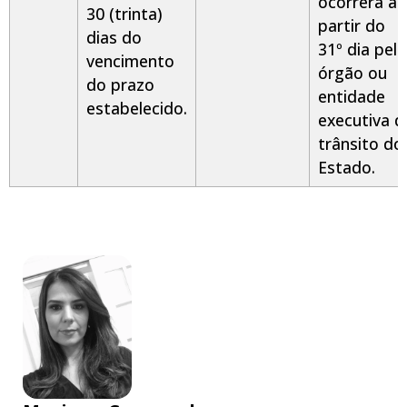
ocorrerá a
30 (trinta)
partir do
dias do
31º dia pelo
vencimento
órgão ou
do prazo
entidade
estabelecido.
executiva d
trânsito do
Estado.