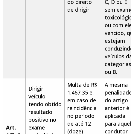
do direito
C, D ou E
de dirigir.
sem exame
toxicológic
ou com ele
vencido, qu
estejam
conduzindo
veículos da
categorias 
ou B.
Multa de R$
A mesma
Dirigir
1.467,35 e,
penalidade
veículo
em caso de
do artigo
tendo obtido
reincidência
anterior é
resultado
no período
aplicada
positivo no
de até 12
para aquele
Art.
exame
(doze)
condutor