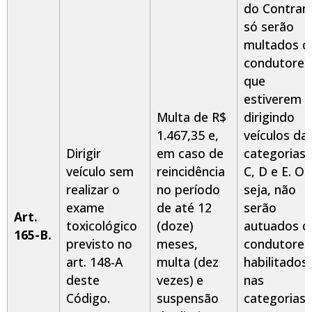
do Contran
só serão
multados o
condutores
que
estiverem
Multa de R$
dirigindo
1.467,35 e,
veículos da
Dirigir
em caso de
categorias
veículo sem
reincidência
C, D e E. Ou
realizar o
no período
seja, não
exame
de até 12
serão
Art.
toxicológico
(doze)
autuados o
165-B.
previsto no
meses,
condutores
art. 148-A
multa (dez
habilitados
deste
vezes) e
nas
Código.
suspensão
categorias