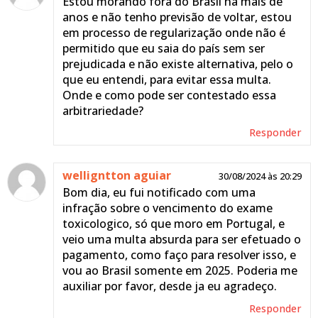
Estou morando fora do Brasil há mais de
15:06
anos e não tenho previsão de voltar, estou
Não é justo ter que reibaxa
em processo de regularização onde não é
uma categoria estando
permitido que eu saia do país sem ser
fora do país, o correto era
prejudicada e não existe alternativa, pelo o
estender o prazo até o
que eu entendi, para evitar essa multa.
cidadão entrar em território
Onde e como pode ser contestado essa
nacional, já que não
arbitrariedade?
podemos realizar o exame
por está fora, algun
Responder
parlamentar tem que ver
essa situação, a pessoa não
está negando de renovar,
welligntton aguiar
30/08/2024 às 20:29
só está fora do país
Bom dia, eu fui notificado com uma
infração sobre o vencimento do exame
Responder
toxicologico, só que moro em Portugal, e
veio uma multa absurda para ser efetuado o
pagamento, como faço para resolver isso, e
vou ao Brasil somente em 2025. Poderia me
auxiliar por favor, desde ja eu agradeço.
Responder