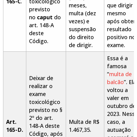
165-C
.
toxicológico
meses,
que dirigir
previsto
multa (dez
mesmo
no
caput
do
vezes) e
após obter
art. 148-A
suspensão
resultado
deste
do direito
positivo no
Código.
de dirigir.
exame.
Essa é a
famosa
“
multa de
Deixar de
balcão
”. Ela
realizar o
voltou a
exame
valer em
toxicológico
outubro de
previsto no §
2023. Ness
2º do art.
Art.
Multa de R$
caso, a
148-A deste
165-D.
1.467,35.
autuação
Código, após