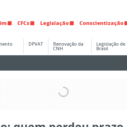
tim
CFCs
Legislação
Conscientização
amento
DPVAT
Renovação da
Legislação de
CNH
Brasil
co: quem perdeu prazo