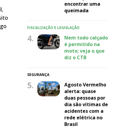
encontrar uma
l,
queimada
sito
igo
FISCALIZAÇÃO E LEGISLAÇÃO
4.
Nem todo calçado
é permitido na
moto; veja o que
diz o CTB
SEGURANÇA
5.
Agosto Vermelho
alerta: quase
duas pessoas por
dia são vítimas de
acidentes com a
rede elétrica no
Brasil